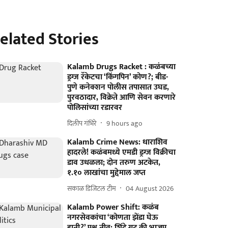
elated Stories
Kalamb Drugs Racket : कळंबच्या
ड्रग्ज रॅकेटचा ‘किंगपिन’ कोण?; बीड-
पुणे कनेक्शन पोलीस तपासात उघड,
पुरवठादार, विक्रेते आणि सेवन करणारे
पोलिसांच्या रडारवर
दिलीप गंभिरे
9 hours ago
Kalamb Crime News: धाराशिव
हादरले! कळंबमध्ये एमडी ड्रग्ज विक्रीचा
डाव उधळला; दोन तरुण अटकेत,
१.१० लाखांचा मुद्देमाल जप्त
सकाळ डिजिटल टीम
04 August 2026
Kalamb Power Shift: कळंब
नगरसेवकांचा ‘कोणता झेंडा घेऊ
हाती?’ प्रश्न तीव्र; शिंदे गट की भाजप,