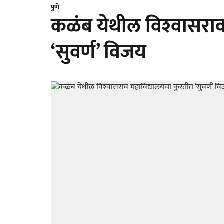
पुणे
कळंब येथील विश्‍वासराव
‘सुवर्ण’ विजय