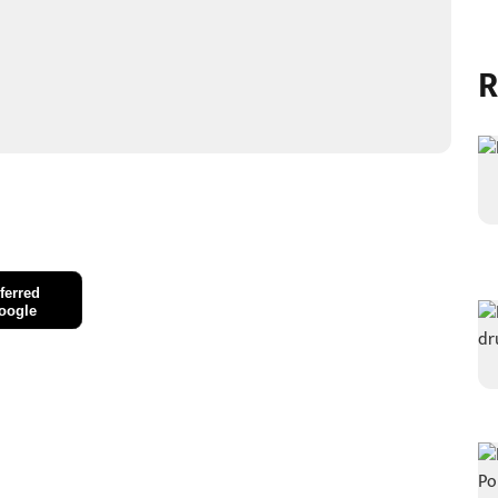
R
ferred
oogle