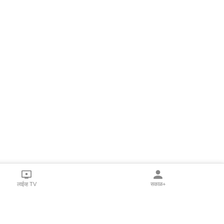
लाईव्ह TV
सकाळ+