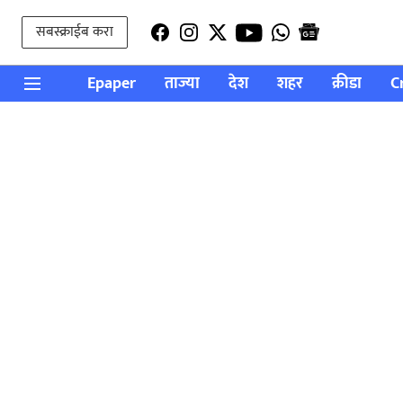
सबस्क्राईब करा
Epaper
ताज्या
देश
शहर
क्रीडा
C