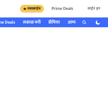
Prime Deals
साईन इन
सबस्क्राईब
me Deals
सकाळ मनी
प्रीमियर
आणखी
राशी भविष्य