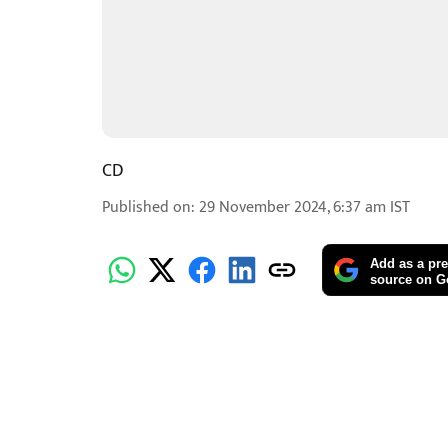
CD
Published on
:
29 November 2024, 6:37 am
IST
Add as a pre
source on G