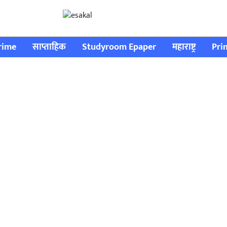
rime
साप्ताहिक
Studyroom Epaper
महाराष्ट्र
Pri