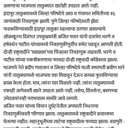
असणाऱ्या भाजपला तालुक्यात खातेही उघडता आले नाही.
इंदापूर तालुक्यामध्ये जिल्हा परिषदेचे आठ व पंचायत समितीच्या १६
जागांसाठी निवडणूक झाली. पुणे जिल्हा परिषदेवरती झेंडा
फडकविण्यासाठी इंदापूर तालुका महत्त्वाचा ठरणार असल्याचे
ओळखूनच दिवंगत उपमुख्यमंत्री अजित पवार यांनी दत्तात्रेय भरणे व
हर्षवर्धन पाटील यांच्यामध्ये निवडणुकीपूर्वीच समेट घडवून आणली होती.
दोन्ही राष्ट्रवादीने ‘घड्याळा’च्या चिन्हावर निवडणूक लढवली. भरणे व
पाटील यांच्या एकत्रीकरणाचा फायदा दोन्ही राष्ट्रवादी कॉंग्रेसला झाला.
भाजपचे नेते प्रदीप गारटकर व जिल्हा परिषदेचे माजी सभापती प्रवीण माने
यांनी तालुक्यामध्ये भाजपला यश मिळवून देऊन कमळ फुलविण्याचा
प्रयत्न केला होता. मात्र, त्यांना यश मिळाले नाही. त्यांना तालुक्यामध्ये
एकाही जागेवरती खाते उघडता आले नाही. तसेच, शिवसेना, बसपच्या
उमेदवारांनाही पराभवाला सामोरे जावे लागले.
अजित पवार यांच्या विमान दुर्घटनेतील अपघाती निधनाचा
निवडणुकीवरती परिणाम झाला. तालुक्यामध्ये राष्ट्रवादीने प्रचारसभा
घेतल्या नाहीत. सहानुभूतीच्या लाटेचा राष्ट्रवादीला फायदा झाला. वडापुरी-