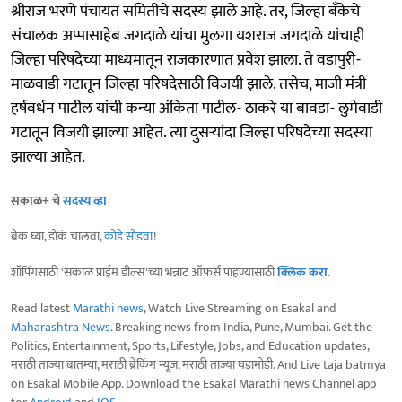
श्रीराज भरणे पंचायत समितीचे सदस्य झाले आहे. तर, जिल्हा बॅंकेचे
संचालक अप्पासाहेब जगदाळे यांचा मुलगा यशराज जगदाळे यांचाही
जिल्हा परिषदेच्या माध्यमातून राजकारणात प्रवेश झाला. ते वडापुरी-
माळवाडी गटातून जिल्हा परिषदेसाठी विजयी झाले. तसेच, माजी मंत्री
हर्षवर्धन पाटील यांची कन्या अंकिता पाटील- ठाकरे या बावडा- लुमेवाडी
गटातून विजयी झाल्या आहेत. त्या दुसऱ्यांदा जिल्हा परिषदेच्या सदस्या
झाल्या आहेत.
सकाळ+ चे
सदस्य व्हा
ब्रेक घ्या, डोकं चालवा,
कोडे सोडवा
!
शॉपिंगसाठी 'सकाळ प्राईम डील्स'च्या भन्नाट ऑफर्स पाहण्यासाठी
क्लिक करा
.
Read latest
Marathi news
, Watch Live Streaming on Esakal and
Maharashtra News
. Breaking news from India, Pune, Mumbai. Get the
Politics, Entertainment, Sports, Lifestyle, Jobs, and Education updates,
मराठी ताज्या बातम्या, मराठी ब्रेकिंग न्यूज, मराठी ताज्या घडामोडी. And Live taja batmya
on Esakal Mobile App. Download the Esakal Marathi news Channel app