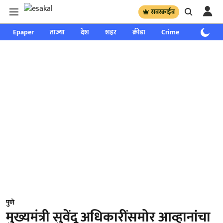
सबस्क्राईब
Epaper
ताज्या
देश
शहर
क्रीडा
Crime
साप्ताहिक
पुणे
मुख्यमंत्री सुवेंदू अधिकारींसमोर आव्हानांचा