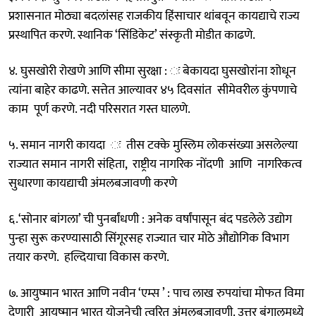
प्रशासनात मोठ्या बदलांसह राजकीय हिंसाचार थांबवून कायद्याचे राज्य
प्रस्थापित करणे. स्थानिक ‘सिंडिकेट’ संस्कृती मोडीत काढणे.
४. घुसखोरी रोखणे आणि सीमा सुरक्षा : ः बेकायदा घुसखोरांना शोधून
त्यांना बाहेर काढणे. सत्तेत आल्यावर ४५ दिवसांत सीमेवरील कुंपणाचे
काम पूर्ण करणे. नदी परिसरात गस्त घालणे.
५. समान नागरी कायदा ः तीस टक्के मुस्लिम लोकसंख्या असलेल्या
राज्यात समान नागरी संहिता, राष्ट्रीय नागरिक नोंदणी आणि नागरिकत्व
सुधारणा कायद्याची अंमलबजावणी करणे
६.‘सोनार बांगला’ ची पुनर्बांधणी : अनेक वर्षांपासून बंद पडलेले उद्योग
पुन्हा सुरू करण्यासाठी सिंगूरसह राज्यात चार मोठे औद्योगिक विभाग
तयार करणे. हल्दियाचा विकास करणे.
७. आयुष्मान भारत आणि नवीन ‘एम्स ’ : पाच लाख रुपयांचा मोफत विमा
देणारी आयुष्मान भारत योजनेची त्वरित अंमलबजावणी. उत्तर बंगालमध्ये