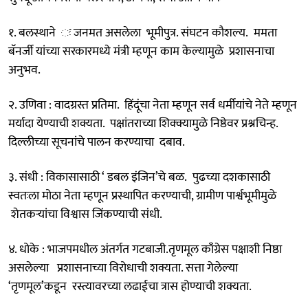
१. बलस्थाने ः जनमत असलेला भूमीपुत्र. संघटन कौशल्य. ममता
बॅनर्जी यांच्या सरकारमध्ये मंत्री म्हणून काम केल्यामुळे प्रशासनाचा
अनुभव.
२. उणिवा : वादग्रस्त प्रतिमा. हिंदूंचा नेता म्हणून सर्व धर्मीयांचे नेते म्हणून
मर्यादा येण्याची शक्यता. पक्षांतराच्या शिक्क्यामुळे निष्ठेवर प्रश्नचिन्ह.
दिल्लीच्या सूचनांचे पालन करण्याचा दबाव.
३. संधी : विकासासाठी ‘ डबल इंजिन’चे बळ. पुढच्या दशकासाठी
स्वतःला मोठा नेता म्हणून प्रस्थापित करण्याची, ग्रामीण पार्श्वभूमीमुळे
शेतकऱ्यांचा विश्वास जिंकण्याची संधी.
४. धोके : भाजपमधील अंतर्गत गटबाजी.तृणमूल काँग्रेस पक्षाशी निष्ठा
असलेल्या प्रशासनाच्या विरोधाची शक्यता. सत्ता गेलेल्या
‘तृणमूल’कडून रस्त्यावरच्या लढाईचा त्रास होण्याची शक्यता.