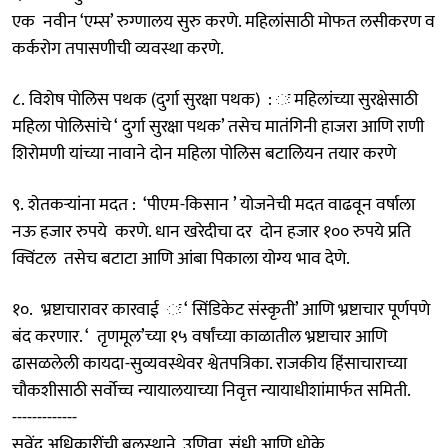
एक नवीन ‘एम्स’ रुग्णालय सुरु करणे. महिलांसाठी मोफत लसीकरण व
कर्करोग तपासणीची व्यवस्था करणे.
८. विशेष पोलिस पथक (दुर्गा सुरक्षा पथक) : ः महिलांच्या सुरक्षेसाठी
महिला पोलिसांचे ‘ दुर्गा सुरक्षा पथक’ तसेच मातंगिनी हाजरा आणि राणी
शिरोमणी यांच्या नावाने दोन महिला पोलिस बटालियन तयार करणे
९. शेतकऱ्यांना मदत : ‘पीएम-किसान ’ योजनेची मदत वाढवून वर्षाला
नऊ हजार रुपये करणे. धान खरेदीचा दर दोन हजार १०० रुपये प्रति
क्विंटल तसेच बटाटा आणि आंबा पिकाला योग्य भाव देणे.
१०. भ्रष्टाचारावर कारवाई ः ‘ सिंडिकेट संस्कृती’ आणि भ्रष्टाचार पूर्णपणे
बंद करणार. ‘ तृणमूल’च्या १५ वर्षांच्या काळातील भ्रष्टाचार आणि
ढासळलेली कायदा-सुव्यवस्थेवर श्वेतपत्रिका. राजकीय हिंसाचाराच्या
चौकशीसाठी सर्वोच्च न्यायालयाच्या निवृत्त न्यायाधीशांमार्फत समिती.
-------------
सुवेंदू अधिकारींची बलस्थाने, उणिवा, संधी आणि धोके