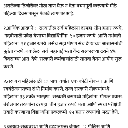
असलेल्या तिजोरीवर मोठा ताण येऊ न देता वचनपूर्ती करण्याचे मोठे
पहिल्या दिवसापासून पेलावे लागणार आहे.
१.आर्थिक आव्हाने : राज्यातील सर्व महिलांना दरमहा तीन हजार रुपये,
पदवीसाठी प्रवेश घेणाऱ्या विद्यार्थिनींना ५० हजार रुपये आणि गर्भवती
महिलांना २१ हजार रुपये तसेच सहा पोषण संच देण्याच्या आश्वासनांची
पूर्तता करणे. थकलेला सर्व महागाई भत्ता केंद्र सरकारच्या दराने ४५
दिवसांच्या आत देणे. सरकारी कर्मचाऱ्यांसाठी सातवा वेतन आयोग सुरू
करणे.
२.तरुण व महिलांसाठी ः पाच वर्षांत एक कोटी नोकऱ्या आणि
स्वयंरोजगाराच्या संधी निर्माण करणे. राज्य सरकारी नोकऱ्यांमध्ये
महिलांना ३३ टक्के आरक्षण. सरकारी बसमध्ये महिलांना मोफत प्रवास.
बेरोजगार तरुणांना दरमहा तीन हजार रुपये भत्ता आणि स्पर्धा परीक्षेची
तयारी करणाऱ्या विद्यार्थ्यांना एकरकमी १५ हजार रुपयांची मदत देणे.
३.कायदा-सुव्यवस्था आणि दहशतमुक्त बंगाल ः पोलिस आणि