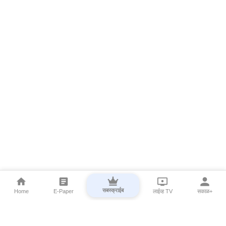
सबस्क्राईब
Home
E-Paper
लाईव्ह TV
सकाळ+