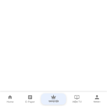
सबस्क्राईब
Home
E-Paper
लाईव्ह TV
सकाळ+