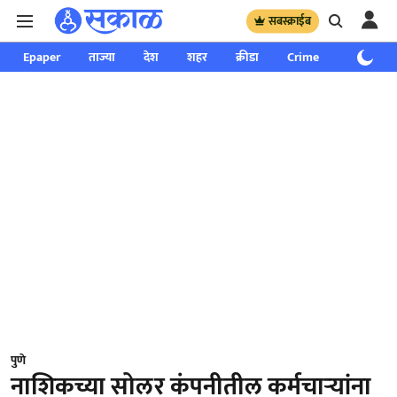
सबस्क्राईब
Epaper
ताज्या
देश
शहर
क्रीडा
Crime
साप्ताहिक
पुणे
नाशिकच्या सोलर कंपनीतील कर्मचाऱ्यांना