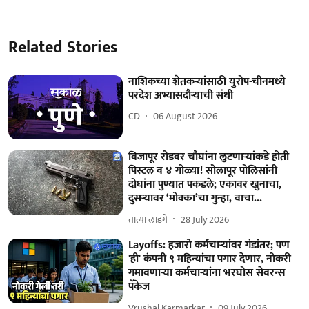
Related Stories
नाशिकच्या शेतकऱ्यांसाठी युरोप-चीनमध्ये
परदेश अभ्यासदौऱ्याची संधी
CD
06 August 2026
विजापूर रोडवर चौघांना लुटणाऱ्यांकडे होती
पिस्टल व ४ गोळ्या! सोलापूर पोलिसांनी
दोघांना पुण्यात पकडले; एकावर खुनाचा,
दुसऱ्यावर ‘मोक्का’चा गुन्हा, वाचा...
तात्या लांडगे
28 July 2026
Layoffs: हजारो कर्मचाऱ्यांवर गंडांतर; पण
'ही' कंपनी ९ महिन्यांचा पगार देणार, नोकरी
गमावणाऱ्या कर्मचाऱ्यांना भरघोस सेवरन्स
पॅकेज
Vrushal Karmarkar
09 July 2026