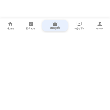
सबस्क्राईब
Home
E-Paper
लाईव्ह TV
सकाळ+
⌄
Marathi News
⌄
About Esakal
⌄
Digital Products