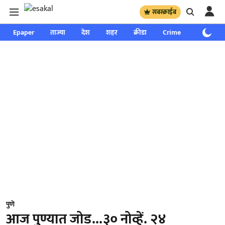
सबस्क्राईब
Epaper
ताज्या
देश
शहर
क्रीडा
Crime
साप्ताहिक
पुणे
आज पुण्यात जोड...३० नोव्हें. २४