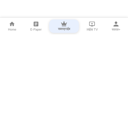
सबस्क्राईब
Home
E-Paper
लाईव्ह TV
सकाळ+
⌄
Marathi News
⌄
About Esakal
⌄
Digital Products
⌄
Sakal Programs