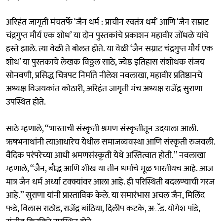
अरिहंत जागृती मंचतर्फे ‘जैन धर्म : प्राचीन स्वतंत्र धर्म’ आणि ‘जैन सम्राट
चंद्रगुप्त मौर्य एक शोध’ या दोन पुस्तकांचे प्रकाशन महावीर जोंधळे यांचे
हस्ते झाले. त्या वेळी ते बोलत होते. या वेळी ‘जैन सम्राट चंद्रगुप्त मौर्य एक
शोध’ या पुस्तकाचे लेखक विठ्ठल साठे, ज्येष्ठ इतिहास संशोधक संजय
सोनवणी, प्रसिद्ध चित्रपट निर्माते नीलेश नवलाखा, महावीर प्रतिष्ठानचे
अध्यक्ष विजयकांत कोठारी, अरिहंत जागृती मंच अध्यक्ष राजेंद्र सुराणा
उपस्थित होते.
साठे म्हणाले, ‘‘भारताची संस्कृती श्रमण संस्कृतीतून उदयाला आली.
ऋषभनाथांनी त्याआधारेच येथील समाजव्यवस्था आणि संस्कृती रुजवली.
वैदिक परंपरेच्या आधी श्रमणसंस्कृती येथे अस्तित्वात होती.’’ नवलाखा
म्हणाले, ‘‘जैन, बौद्ध आणि शीख या तीन धर्मांचे मूळ भारतीयच आहे. आज
मात्र जैन धर्म अर्ध्या टक्क्यांवर आला आहे. ही परिस्थिती बदलण्याची गरज
आहे.’’ सुराणा यांनी प्रास्ताविक केले. या समारंभास अचल जैन, मिलिंद
फडे, विलास राठोड, राजेंद्र बांठिया, दिलीप कटके, अॅड. योगेश पांडे,