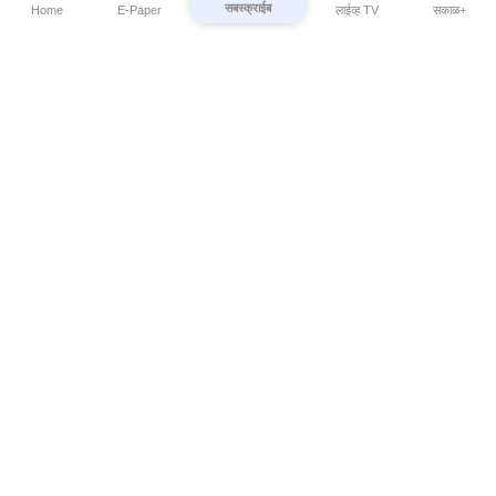
सबस्क्राईब
Home
E-Paper
लाईव्ह TV
सकाळ+
⌄
Marathi News
⌄
About Esakal
⌄
Digital Products
⌄
Sakal Programs
⌄
Print Products