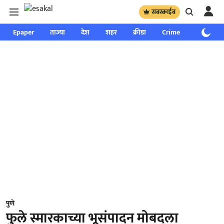
सबस्क्राईब
Epaper
ताज्या
देश
शहर
क्रीडा
Crime
साप्ताहिक
पुणे
फुले स्मारकाच्या भूसंपादन मोबदला