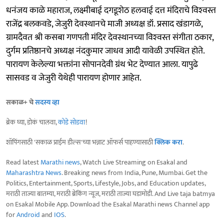
धनंजय काळे महाराज, लक्ष्मीबाई दगडूशेठ हलवाई दत्त मंदिराचे विश्‍वस्त
राजेंद्र बलकवडे, जेजुरी देवस्थानचे माजी अध्यक्ष डॉ. प्रसाद खंडागळे,
ग्रामदैवत श्री कसबा गणपती मंदिर देवस्थानच्या विश्‍वस्त संगीता ठकार,
दुर्गम प्रतिष्ठानचे अध्यक्ष नंदकुमार जाधव आदी यावेळी उपस्थित होते.
पारायण केलेल्या भक्तांना सोपानदेवी ग्रंथ भेट देण्यात आला. यापुढे
सासवड व जेजुरी येथेही पारायण होणार आहेत.
सकाळ+ चे
सदस्य व्हा
ब्रेक घ्या, डोकं चालवा,
कोडे सोडवा
!
शॉपिंगसाठी 'सकाळ प्राईम डील्स'च्या भन्नाट ऑफर्स पाहण्यासाठी
क्लिक करा
.
Read latest
Marathi news
, Watch Live Streaming on Esakal and
Maharashtra News
. Breaking news from India, Pune, Mumbai. Get the
Politics, Entertainment, Sports, Lifestyle, Jobs, and Education updates,
मराठी ताज्या बातम्या, मराठी ब्रेकिंग न्यूज, मराठी ताज्या घडामोडी. And Live taja batmya
on Esakal Mobile App. Download the Esakal Marathi news Channel app
for
Android
and
IOS
.