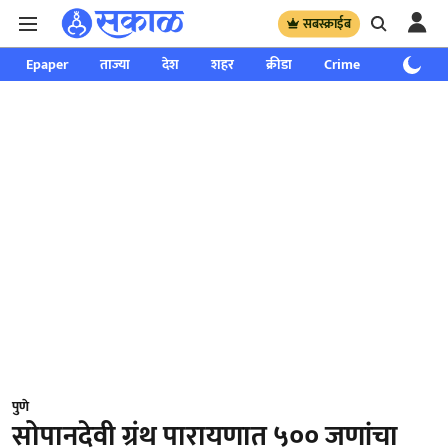
सबस्क्राईब
Epaper
ताज्या
देश
शहर
क्रीडा
Crime
साप्ताहिक
पुणे
सोपानदेवी ग्रंथ पारायणात ५०० जणांचा