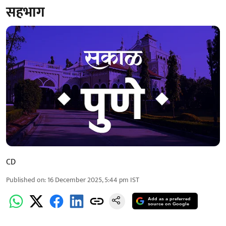
सहभाग
CD
Published on
:
16 December 2025, 5:44 pm
IST
Add as a preferred
source on Google