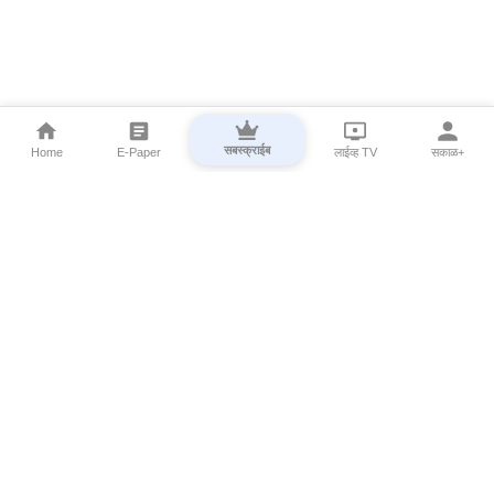
सबस्क्राईब
Home
E-Paper
लाईव्ह TV
सकाळ+
⌄
Marathi News
⌄
About Esakal
⌄
Digital Products