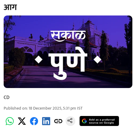
आग
CD
Published on
:
18 December 2025, 5:31 pm
IST
Add as a preferred
source on Google