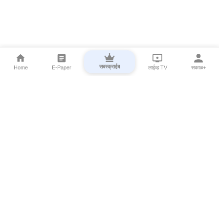
सबस्क्राईब
Home
E-Paper
लाईव्ह TV
सकाळ+
⌄
Marathi News
⌄
About Esakal
⌄
Digital Products