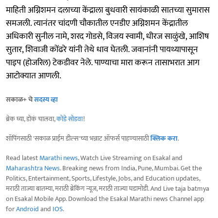
माहिती अग्निशमन दलाच्या केंद्राला बुधवारी सायंकाळी सातच्या सुमारास
समजली. त्यानंतर चांदणी चौकातील एनडीए अग्निशमन केंद्रातील
अधिकारी सुनील नामे, शरद गोडसे, विजय स्वामी, धीरज साळुंखे, आशिष
सुतार, शिवाजी कोंढरे यांनी तेथे धाव घेतली. जवानांनी पायथ्यापासून
पाइप (होजरिल) टेकडीवर नेले. पाण्याचा मारा करून तासाभरात आग
आटोक्यात आणली.
सकाळ+ चे
सदस्य व्हा
ब्रेक घ्या, डोकं चालवा,
कोडे सोडवा
!
शॉपिंगसाठी 'सकाळ प्राईम डील्स'च्या भन्नाट ऑफर्स पाहण्यासाठी
क्लिक करा
.
Read latest
Marathi news
, Watch Live Streaming on Esakal and
Maharashtra News
. Breaking news from India, Pune, Mumbai. Get the
Politics, Entertainment, Sports, Lifestyle, Jobs, and Education updates,
मराठी ताज्या बातम्या, मराठी ब्रेकिंग न्यूज, मराठी ताज्या घडामोडी. And Live taja batmya
on Esakal Mobile App. Download the Esakal Marathi news Channel app
for
Android
and
IOS
.