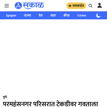
सबस्क्राईब
Epaper
ताज्या
देश
शहर
क्रीडा
Crime
साप्ताहिक
पुणे
परमहंसनगर परिसरात टेकडीवर गवताला