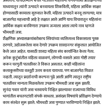
असायचे. याचदरम्यान बचत गटातील महिलांना वेगवेगळ्या प्रशिक्षणाच्या
माध्यमातून त्यांनी उत्पादने बनवायला शिकविली, महिला आर्थिक साक्षर
होण्यासाठी कामाला सुरुवात केली. महिला उत्पादने बनवू लागल्या; मात्र
बाजारपेठ महत्त्वाची आहे हे लक्षात आले आणि याच विचारातून महिलांना
आर्थिक सक्षम बनविणारा उपक्रम जन्माला आला त्याचे नाव म्हणजे
भीमथडी जत्रा.
शैक्षणिक अभ्यासक्रमांबरोबरच स्त्रियांच्या व्यक्तिमत्त्व विकासाला पूरक
ठरणारे, उद्योजकतेला वाव देणारे उपक्रम शारदानगर संकुलात आयोजित
केले जात आहेत. यासाठी शारदा महिला संघ कार्यान्वित केला गेला.
अनेक कुटुंबांतील महिला वाळवणं, लोणची-मसाले अशा गोष्टी तयार
करून घरगुती पातळीवर ते विकत असतात. काही महिलांना
कलाकुसरीच्या वस्तूही उत्तम करता यायच्या. पण बाजारपेठ मिळत
नव्हती. त्यातून प्रदर्शनाची कल्पना पुढे आली आणि त्यातून राष्ट्रीय
पातळीवर मान्यता मिळवलेला उपक्रम भीमथडी जत्रा सुरू झाली.
सुनंदा पवार यांनी जत्रा भरवायचे निश्चित झाल्यावर राज्याच्या विविध
भागांतील बचतगटांशी संपर्क साधला. असंख्य विषयांचे प्रशिक्षण देण्याचे
काम संस्थेत सुरू झाले. भीमथडी जत्रा पुण्यात भरविण्याचे निश्चित झाले.