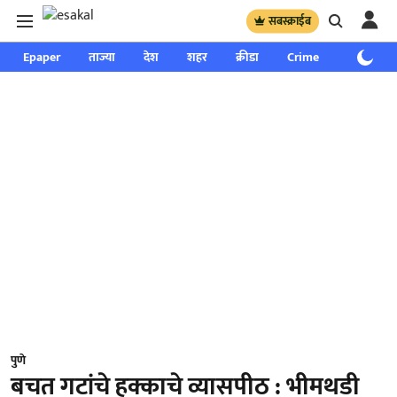
सबस्क्राईब
Epaper
ताज्या
देश
शहर
क्रीडा
Crime
साप्ताहिक
पुणे
बचत गटांचे हक्काचे व्यासपीठ : भीमथडी