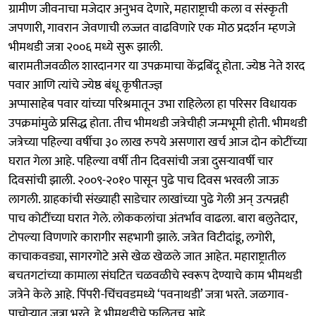
ग्रामीण जीवनाचा मजेदार अनुभव देणारे, महाराष्ट्राची कला व संस्कृती
जपणारी, गावरान जेवणाची लज्जत वाढविणारे एक मोठ प्रदर्शन म्हणजे
भीमथडी जत्रा २००६ मध्ये सुरू झाली.
बारामतीजवळील शारदानगर या उपक्रमाचा केंद्रबिंदू होता. ज्येष्ठ नेते शरद
पवार आणि त्यांचे ज्येष्ठ बंधू कृषीतज्ज्ञ
अप्पासाहेब पवार यांच्या परिश्रमातून उभा राहिलेला हा परिसर विधायक
उपक्रमांमुळे प्रसिद्ध होता. तीच भीमथडी जत्रेचीही जन्मभूमी होती. भीमथडी
जत्रेच्या पहिल्या वर्षीचा ३० लाख रुपये असणारा खर्च आज दोन कोटींच्या
घरात गेला आहे. पहिल्या वर्षी तीन दिवसांची जत्रा दुसऱ्यावर्षी चार
दिवसांची झाली. २००९-२०१० पासून पुढे पाच दिवस भरवली जाऊ
लागली. ग्राहकांची संख्याही साडेचार लाखांच्या पुढे गेली अन् उत्पन्नही
पाच कोटींच्या घरात गेले. लोककलांचा अंतर्भाव वाढला. बारा बलुतेदार,
टोपल्या विणणारे कारागीर सहभागी झाले. जत्रेत विटीदांडू, लगोरी,
काचाकवड्या, सागरगोटे असे खेळ खेळले जात आहेत. महाराष्ट्रातील
बचतगटांच्या कामाला संघटित चळवळीचे स्वरूप देण्याचे काम भीमथडी
जत्रेने केले आहे. पिंपरी-चिंचवडमध्ये ‘पवनाथडी’ जत्रा भरते. जळगाव-
पाचोऱ्यात जत्रा भरते, हे भीमथडीचे फलितच आहे.