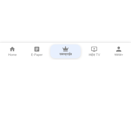
सबस्क्राईब
Home
E-Paper
लाईव्ह TV
सकाळ+
⌄
Marathi News
⌄
About Esakal