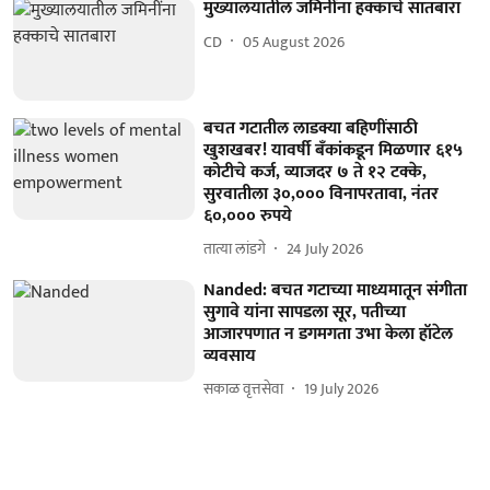
मुख्यालयातील जमिनींना हक्काचे सातबारा
CD
05 August 2026
बचत गटातील लाडक्या बहिणींसाठी
खुशखबर! यावर्षी बॅंकांकडून मिळणार ६१५
कोटीचे कर्ज, व्याजदर ७ ते १२ टक्के,
सुरवातीला ३०,००० विनापरतावा, नंतर
६०,००० रुपये
तात्या लांडगे
24 July 2026
Nanded: बचत गटाच्या माध्यमातून संगीता
सुगावे यांना सापडला सूर, पतीच्या
आजारपणात न डगमगता उभा केला हॉटेल
व्यवसाय
सकाळ वृत्तसेवा
19 July 2026