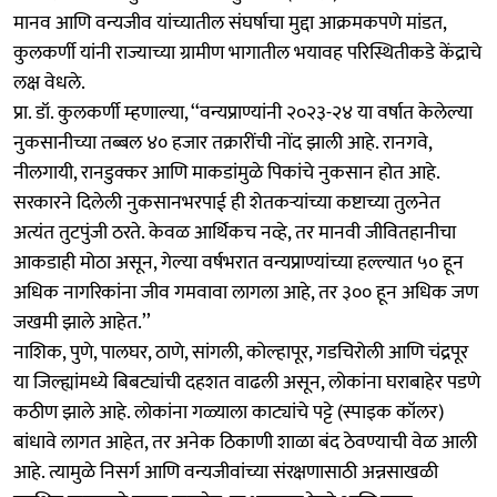
मानव आणि वन्यजीव यांच्यातील संघर्षाचा मुद्दा आक्रमकपणे मांडत,
कुलकर्णी यांनी राज्याच्या ग्रामीण भागातील भयावह परिस्थितीकडे केंद्राचे
लक्ष वेधले.
प्रा. डॉ. कुलकर्णी म्हणाल्या, ‘‘वन्यप्राण्यांनी २०२३-२४ या वर्षात केलेल्या
नुकसानीच्या तब्बल ४० हजार तक्रारींची नोंद झाली आहे. रानगवे,
नीलगायी, रानडुक्कर आणि माकडांमुळे पिकांचे नुकसान होत आहे.
सरकारने दिलेली नुकसानभरपाई ही शेतकऱ्यांच्या कष्टाच्या तुलनेत
अत्यंत तुटपुंजी ठरते. केवळ आर्थिकच नव्हे, तर मानवी जीवितहानीचा
आकडाही मोठा असून, गेल्या वर्षभरात वन्यप्राण्यांच्या हल्ल्यात ५० हून
अधिक नागरिकांना जीव गमवावा लागला आहे, तर ३०० हून अधिक जण
जखमी झाले आहेत.’’
नाशिक, पुणे, पालघर, ठाणे, सांगली, कोल्हापूर, गडचिरोली आणि चंद्रपूर
या जिल्ह्यांमध्ये बिबट्यांची दहशत वाढली असून, लोकांना घराबाहेर पडणे
कठीण झाले आहे. लोकांना गळ्याला काट्यांचे पट्टे (स्पाइक कॉलर)
बांधावे लागत आहेत, तर अनेक ठिकाणी शाळा बंद ठेवण्याची वेळ आली
आहे. त्यामुळे निसर्ग आणि वन्यजीवांच्या संरक्षणासाठी अन्नसाखळी