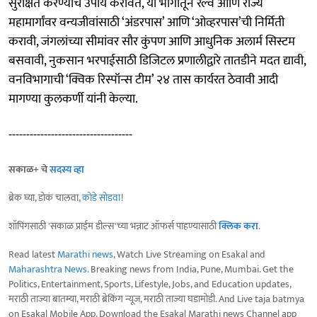
सुरक्षित करण्याचे उपाय करावेत, या भागातून रेल्वे आणि राज्य
महामार्गांवर वन्यजीवांसाठी ‘अंडरपास’ आणि ‘ओव्हरपास’ची निर्मिती
करावी, जंगलांच्या सीमांवर सौर कुंपण आणि आधुनिक अलार्म सिस्टम
बसवावी, नुकसान भरपाईसाठी डिजिटल प्रणालीद्वारे तातडीने मदत द्यावी,
वनविभागाची ‘क्विक रिस्पॉन्स टीम’ २४ तास कार्यरत ठेवावी आदी
मागण्या कुलकर्णी यांनी केल्या.
-----------------------------------
सकाळ+ चे
सदस्य व्हा
ब्रेक घ्या, डोकं चालवा,
कोडे सोडवा
!
शॉपिंगसाठी 'सकाळ प्राईम डील्स'च्या भन्नाट ऑफर्स पाहण्यासाठी
क्लिक करा
.
Read latest
Marathi news
, Watch Live Streaming on Esakal and
Maharashtra News
. Breaking news from India, Pune, Mumbai. Get the
Politics, Entertainment, Sports, Lifestyle, Jobs, and Education updates,
मराठी ताज्या बातम्या, मराठी ब्रेकिंग न्यूज, मराठी ताज्या घडामोडी. And Live taja batmya
on Esakal Mobile App. Download the Esakal Marathi news Channel app