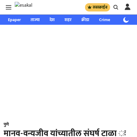
सबस्क्राईब
Epaper
ताज्या
देश
शहर
क्रीडा
Crime
साप्ताहिक
पुणे
मानव-वन्यजीव यांच्यातील संघर्ष टाळा ः