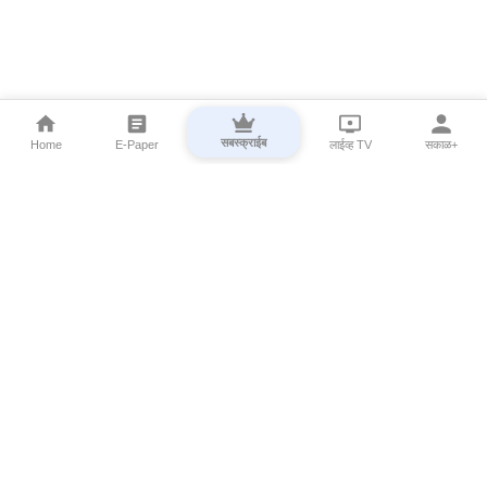
सबस्क्राईब
Home
E-Paper
लाईव्ह TV
सकाळ+
⌄
Marathi News
⌄
About Esakal
⌄
Digital Products