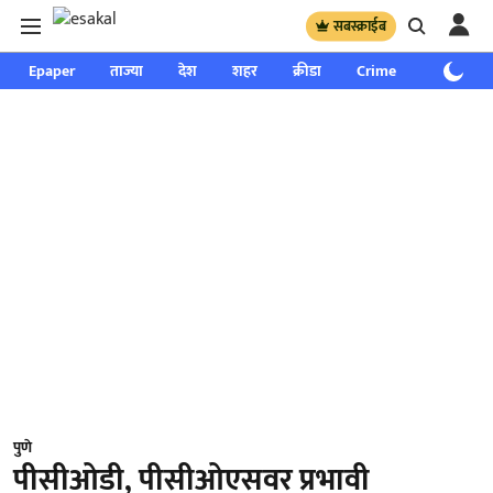
सबस्क्राईब
Epaper
ताज्या
देश
शहर
क्रीडा
Crime
साप्ताहिक
पुणे
पीसीओडी, पीसीओएसवर प्रभावी