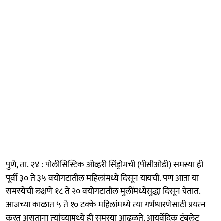
पुणे, ता. २४ : पोलीसिस्टिक ओव्हरी सिंड्रोमची (पीसीओडी) समस्या ही
पूर्वी ३० ते ३५ वयोगटातील महिलांमध्ये दिसून यायची. पण आता या
समस्येची लक्षणे १८ ते २० वयोगटातील मुलींमध्येसुद्धा दिसून येतात.
आजच्या काळात ५ ते १० टक्‍के महिलांमध्ये त्‍या गर्भधारणेसाठी प्रयत्‍न
करत असताना त्‍यांच्‍यामध्‍ये ही समस्या आढळते. आयुर्वेदिक टॅबलेट