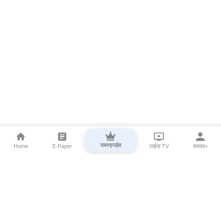
सबस्क्राईब
Home
E-Paper
लाईव्ह TV
सकाळ+