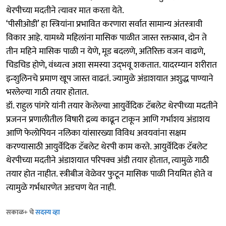
थेरपीच्या मदतीने त्‍यावर मात करता येते.
‘पीसीओडी’ हा स्त्रियांना प्रभावित करणारा सर्वात सामान्य अंतस्त्रावी
विकार आहे. यामध्ये महिलांना मासिक पाळीत जास्त रक्तस्राव, दोन ते
तीन महिने मासिक पाळी न येणे, मूड बदलणे, अतिरिक्त वजन वाढणे,
चिडचिड होणे, वंध्यत्व अशा समस्या उद्‍भवू शकतात. यादरम्‍यान शरीरात
इन्शुलिनचे प्रमाण खूप जास्त वाढतं. ज्यामुळे अंडाशयात अशुद्ध पाण्याने
भरलेल्या गाठी तयार होतात.
डॉ. राहुल पांगरे यांनी तयार केलेल्या आयुर्वेदिक टॅबलेट थेरपीच्या मदतीने
प्रजनन प्रणालीतील विषारी द्रव्य काढून टाकून आणि गर्भाशय अंडाशय
आणि फेलोपियन नलिका यांसारख्या विविध अवयवांना सक्षम
करण्यासाठी आयुर्वेदिक टॅबलेट थेरपी काम करते. आयुर्वेदिक टॅबलेट
थेरपीच्या मदतीने अंडाशयात परिपक्व अंडी तयार होतात, त्यामुळे गाठी
तयार होत नाहीत. स्त्रीबीज वेळेवर फुटून मासिक पाळी नियमित होते व
त्यामुळे गर्भधारणेत अडचण येत नाही.
सकाळ+ चे
सदस्य व्हा