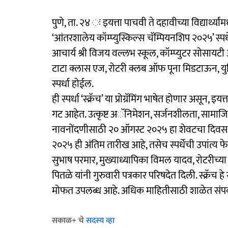
पुणे, ता. २४ ः इयत्ता पाचवी ते दहावीच्या विद्यार्
‘आंतरशालेय कॉम्प्युस्किल्स चॅम्पियनशिप २०२५’ स्
आचार्य श्री विजय वल्लभ स्कूल, कॉम्प्युटर सोसायटी 
टाटा क्लास एज, रोटरी क्लब ऑफ पूना मिडटाऊन, यु
स्पर्धा होईल.
ही स्पर्धा ‘स्क्रॅच’ या प्रोग्रॅमिंग भाषेत होणार असून,
गट आहेत. उत्कृष्ट अॅनिमेशन, सर्जनशीलता, सामाजिक सं
नावनोंदणीसाठी २० ऑगस्ट २०२५ हा शेवटचा दिवस आह
२०२५ ही अंतिम तारीख आहे, तसेच स्पर्धेची उपांत्य फेर
सुभाष परमार, मुख्याध्यापिका विमल यादव, रोटरीच्
पितळे यांनी गुरुवारी पत्रकार परिषदेत दिली. स्क्
मोफत उपलब्ध आहे. अधिक माहितीसाठी शाळेत संपर
सकाळ+ चे
सदस्य व्हा