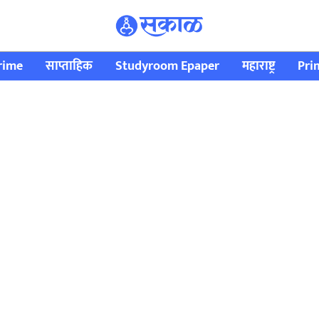
rime
साप्ताहिक
Studyroom Epaper
महाराष्ट्र
Pri