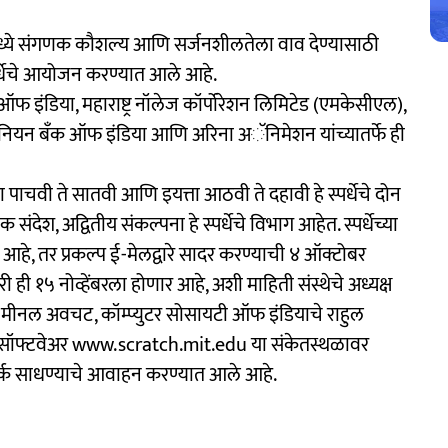
थ्यांमध्ये संगणक कौशल्य आणि सर्जनशीलतेला वाव देण्यासाठी
पर्धेचे आयोजन करण्यात आले आहे.
ऑफ इंडिया, महाराष्ट्र नॉलेज कॉर्पोरेशन लिमिटेड (एमकेसीएल),
नियन बँक ऑफ इंडिया आणि अरिना अॅनिमेशन यांच्यातर्फे ही
 इयत्ता पाचवी ते सातवी आणि इयत्ता आठवी ते दहावी हे स्पर्धेचे दोन
देश, अद्वितीय संकल्पना हे स्पर्धेचे विभाग आहेत. स्पर्धेच्या
े, तर प्रकल्प ई-मेलद्वारे सादर करण्याची ४ ऑक्टोबर
ी ही १५ नोव्हेंबरला होणार आहे, अशी माहिती संस्थेचे अध्यक्ष
या मीनल अवचट, कॉम्प्युटर सोसायटी ऑफ इंडियाचे राहुल
रॅच हे सॉफ्टवेअर www.scratch.mit.edu या संकेतस्थळावर
्क साधण्याचे आवाहन करण्यात आले आहे.