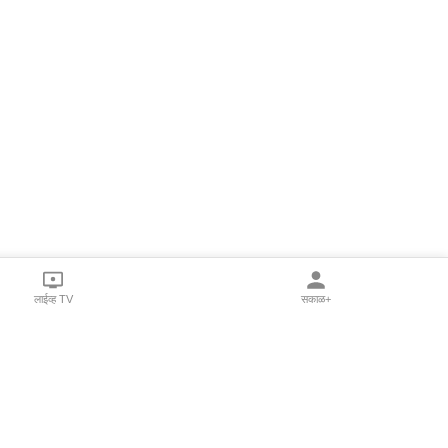
लाईव्ह TV
सकाळ+