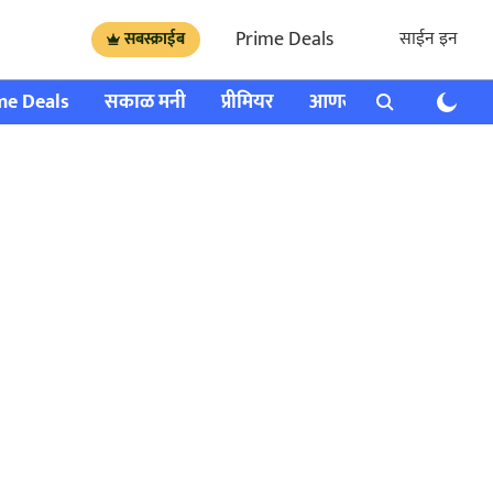
Prime Deals
साईन इन
सबस्क्राईब
me Deals
सकाळ मनी
प्रीमियर
आणखी
राशी भविष्य