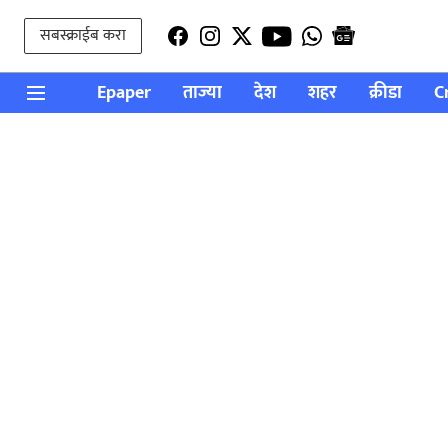
सबस्क्राईब करा
Epaper
ताज्या
देश
शहर
क्रीडा
C