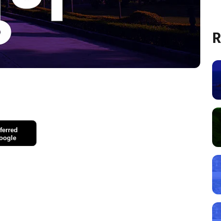
R
ferred
oogle