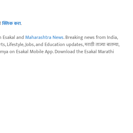
ठी
क्लिक करा
.
n Esakal and
Maharashtra News
. Breaking news from India,
, Lifestyle, Jobs, and Education updates, मराठी ताज्या बातम्या,
aja batmya on Esakal Mobile App. Download the Esakal Marathi