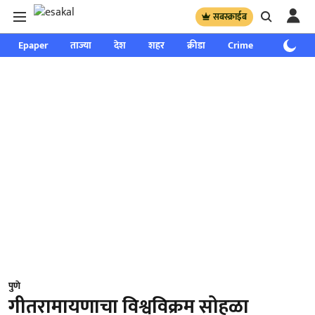
सबस्क्राईब
Epaper
ताज्या
देश
शहर
क्रीडा
Crime
साप्ताहिक
पुणे
गीतरामायणाचा विश्वविक्रम सोहळा