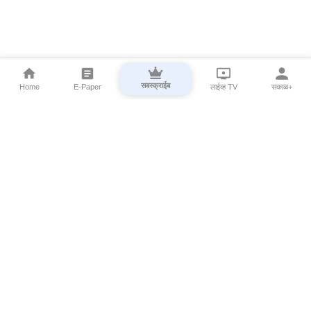
सबस्क्राईब
Home
E-Paper
लाईव्ह TV
सकाळ+
⌄
Marathi News
⌄
About Esakal
⌄
Digital Products