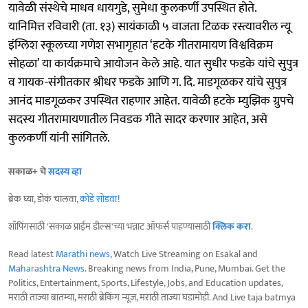
यावेळी संस्थेचे माधव धायगुडे, सुमेधा कुलकर्णी उपस्थित होते.
यानिमित्त रविवारी (ता. १३) सायंकाळी ५ वाजता टिळक रस्त्यावरील न्यू
इंग्लिश स्कूलच्या गणेश सभागृहात ‘हटके गीतरामायण विश्वविक्रम
सोहळा’ या कार्यक्रमाचे आयोजन केले आहे. यात सुधीर फडके यांचे सुपुत्र
व गायक-संगीतकार श्रीधर फडके आणि ग. दि. माडगूळकर यांचे सुपुत्र
आनंद माडगूळकर उपस्थित राहणार आहेत. यावेळी हटके म्युझिक ग्रुपचे
सदस्य गीतरामायणातील निवडक गीते सादर करणार आहेत, असे
कुलकर्णी यांनी सांगितले.
सकाळ+ चे
सदस्य व्हा
ब्रेक घ्या, डोकं चालवा,
कोडे सोडवा
!
शॉपिंगसाठी 'सकाळ प्राईम डील्स'च्या भन्नाट ऑफर्स पाहण्यासाठी
क्लिक करा
.
Read latest
Marathi news
, Watch Live Streaming on Esakal and
Maharashtra News
. Breaking news from India, Pune, Mumbai. Get the
Politics, Entertainment, Sports, Lifestyle, Jobs, and Education updates,
मराठी ताज्या बातम्या, मराठी ब्रेकिंग न्यूज, मराठी ताज्या घडामोडी. And Live taja batmya