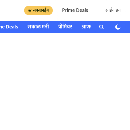
Prime Deals
साईन इन
सबस्क्राईब
me Deals
सकाळ मनी
प्रीमियर
आणखी
राशी भविष्य