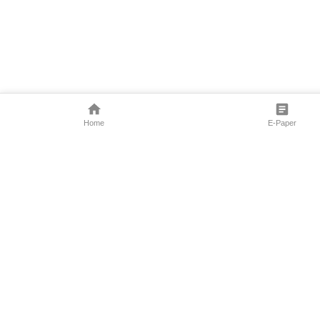
Home
E-Paper
Follow Us
Marathi News