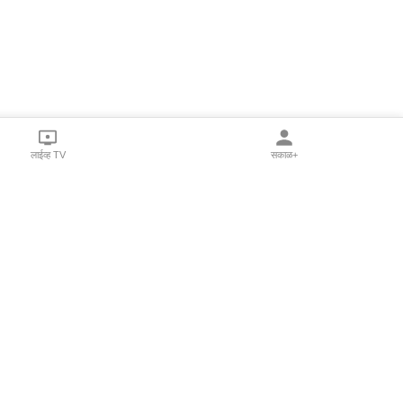
लाईव्ह TV
सकाळ+
l Programs
Print Products