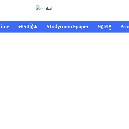
rime
साप्ताहिक
Studyroom Epaper
महाराष्ट्र
Pri