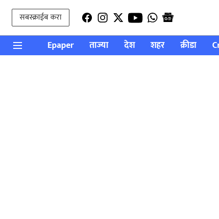
सबस्क्राईब करा
Epaper
ताज्या
देश
शहर
क्रीडा
C