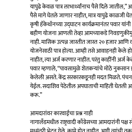
यापुढे केवळ पात्र लाभार्थ्यांनाच पैसे दिले जातील,’
पैसे मागे घेतले जाणार नाहीत, मात्र यापुढे काळजी घे
कृषी हॅकेथॉनच्या उद्‍घाटन कार्यक्रमानंतर पवार यांनी 
बहीण योजना आणली तेव्हा आमच्याकडे निवडणुकीम
नाही. मासिक उत्पन्न जास्तीत जास्त २० हजार आणि वा
योजनेसाठी पात्र होत्या. आम्ही तसे आवाहनही केले होत
नाहीत, त्या अर्ज करणार नाहीत. परंतु काहींनी अर्ज केल
पवार म्हणाले, ‘‘पावसामुळे शेतकऱ्यांचे मोठे नुकसान
केलेली असते. केंद्र सरकारकडूनही मदत मिळते. पंचना
येईल. सदाशिव पेठेतील अपघाताची माहिती घेतली आहे. 
करू.’’
आमदारांवर कारवाईचा प्रश्न नाही
नागालॅंडमधील राष्ट्रवादी काँग्रेसच्या आमदारांनी पक्ष
मध्यंतरी भेटून गेले. कामे होत नाहीत, अशी त्यांची तक्र