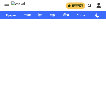
सबस्क्राईब
Epaper
ताज्या
देश
शहर
क्रीडा
Crime
साप्ताहिक