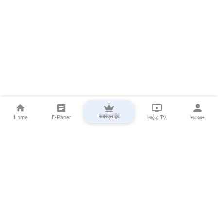
सबस्क्राईब
Home
E-Paper
लाईव्ह TV
सकाळ+
⌄
Marathi News