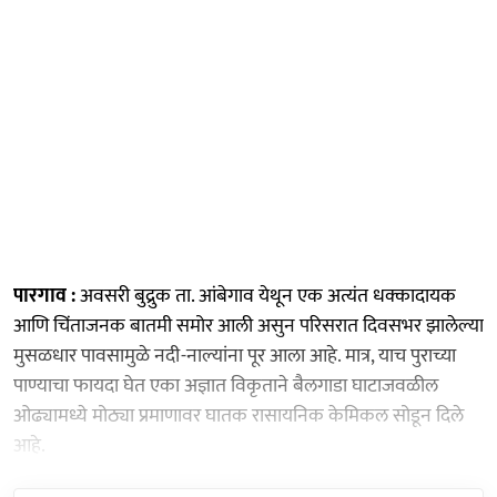
पारगाव :
अवसरी बुद्रुक ता. आंबेगाव येथून एक अत्यंत धक्कादायक
आणि चिंताजनक बातमी समोर आली असुन परिसरात दिवसभर झालेल्या
मुसळधार पावसामुळे नदी-नाल्यांना पूर आला आहे. मात्र, याच पुराच्या
पाण्याचा फायदा घेत एका अज्ञात विकृताने बैलगाडा घाटाजवळील
ओढ्यामध्ये मोठ्या प्रमाणावर घातक रासायनिक केमिकल सोडून दिले
आहे.