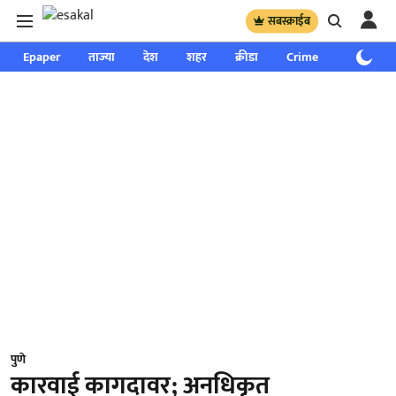
सबस्क्राईब
Epaper
ताज्या
देश
शहर
क्रीडा
Crime
साप्ताहिक
पुणे
कारवाई कागदावर; अनधिकृत