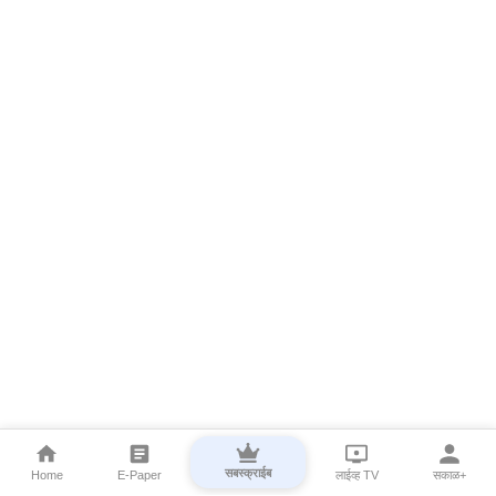
सबस्क्राईब
Home
E-Paper
लाईव्ह TV
सकाळ+