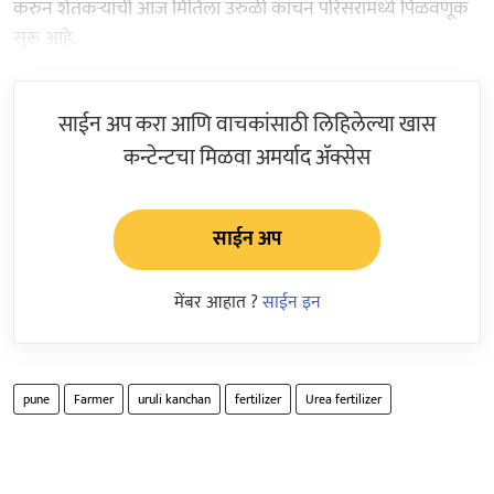
करुन शेतकऱ्यांची आज मितिला उरुळी कांचन परिसरामध्ये पिळवणूक
सुरू आहे.
साईन अप करा आणि वाचकांसाठी लिहिलेल्या खास
कन्टेन्टचा मिळवा अमर्याद ॲक्सेस
साईन अप
मेंबर आहात ?
साईन इन
pune
Farmer
uruli kanchan
fertilizer
Urea fertilizer