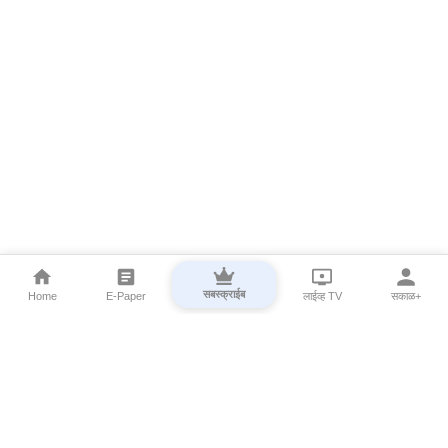
सबस्क्राईब
Home
E-Paper
लाईव्ह TV
सकाळ+