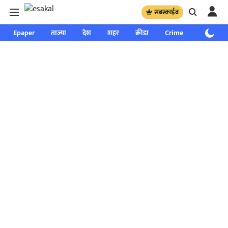
सबस्क्राईब
Epaper
ताज्या
देश
शहर
क्रीडा
Crime
साप्ताहिक