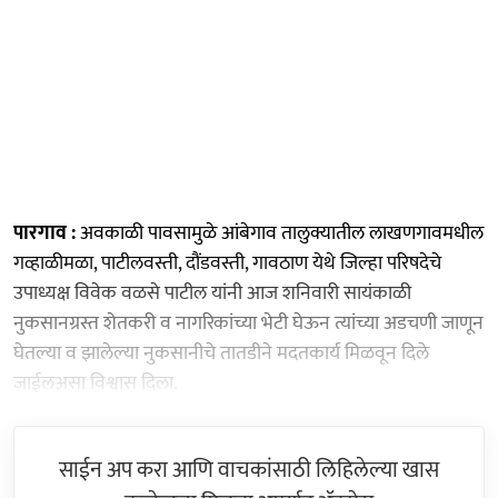
पारगाव :
अवकाळी पावसामुळे आंबेगाव तालुक्यातील लाखणगावमधील
गव्हाळीमळा, पाटीलवस्ती, दौंडवस्ती, गावठाण येथे जिल्हा परिषदेचे
उपाध्यक्ष विवेक वळसे पाटील यांनी आज शनिवारी सायंकाळी
नुकसानग्रस्त शेतकरी व नागरिकांच्या भेटी घेऊन त्यांच्या अडचणी जाणून
घेतल्या व झालेल्या नुकसानीचे तातडीने मदतकार्य मिळवून दिले
जाईलअसा विश्वास दिला.
साईन अप करा आणि वाचकांसाठी लिहिलेल्या खास