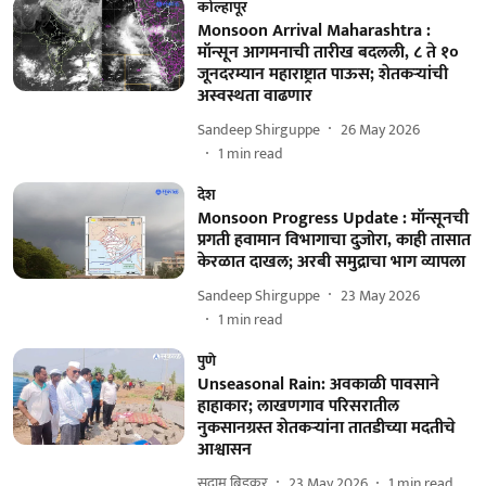
कोल्हापूर
Monsoon Arrival Maharashtra :
मॉन्सून आगमनाची तारीख बदलली, ८ ते १०
जूनदरम्यान महाराष्ट्रात पाऊस; शेतकऱ्यांची
अस्वस्थता वाढणार
Sandeep Shirguppe
26 May 2026
1
min read
देश
Monsoon Progress Update : मॉन्सूनची
प्रगती हवामान विभागाचा दुजोरा, काही तासात
केरळात दाखल; अरबी समुद्राचा भाग व्यापला
Sandeep Shirguppe
23 May 2026
1
min read
पुणे
Unseasonal Rain: अवकाळी पावसाने
हाहाकार; लाखणगाव परिसरातील
नुकसानग्रस्त शेतकऱ्यांना तातडीच्या मदतीचे
आश्वासन
सुदाम बिडकर
23 May 2026
1
min read