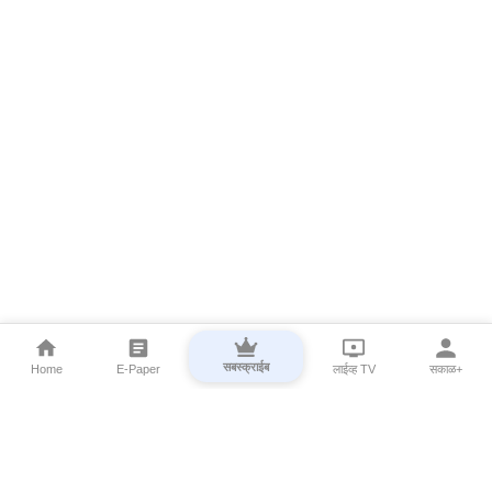
सबस्क्राईब
Home
E-Paper
लाईव्ह TV
सकाळ+