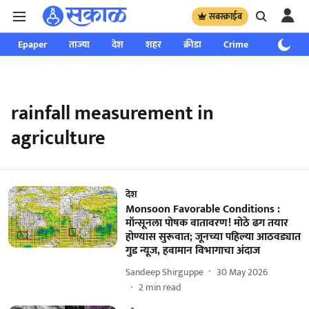
सबस्क्राईब
Epaper
ताज्या
देश
शहर
क्रीडा
Crime
साप्ताहिक
rainfall measurement in
agriculture
देश
Monsoon Favorable Conditions :
मॉन्सूनला पोषक वातावरण! मोठे ढग तयार
होण्यास सुरूवात; जूनच्या पहिल्या आठवड्यात
गुड न्यूज, हवामान विभागाचा अंदाज
Sandeep Shirguppe
30 May 2026
2
min read