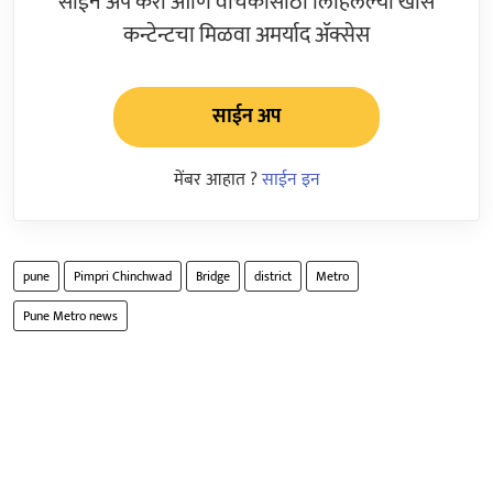
साईन अप करा आणि वाचकांसाठी लिहिलेल्या खास
कन्टेन्टचा मिळवा अमर्याद ॲक्सेस
साईन अप
मेंबर आहात ?
साईन इन
pune
Pimpri Chinchwad
Bridge
district
Metro
Pune Metro news