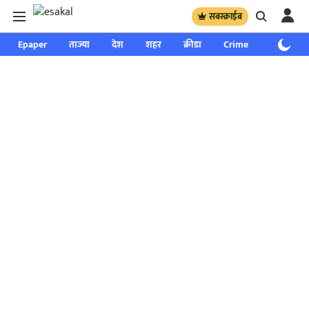
सबस्क्राईब
Epaper
ताज्या
देश
शहर
क्रीडा
Crime
साप्ताहिक