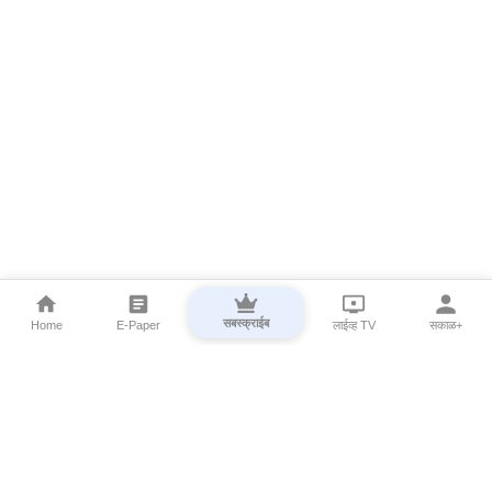
सबस्क्राईब
Home
E-Paper
लाईव्ह TV
सकाळ+