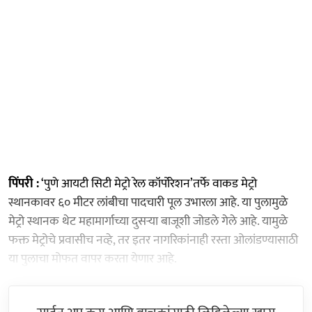
पिंपरी :
‘पुणे आयटी सिटी मेट्रो रेल कॉर्पोरेशन’तर्फे वाकड मेट्रो
स्थानकावर ६० मीटर लांबीचा पादचारी पूल उभारला आहे. या पुलामुळे
मेट्रो स्थानक थेट महामार्गाच्या दुसऱ्या बाजूशी जोडले गेले आहे. यामुळे
फक्त मेट्रोचे प्रवासीच नव्हे, तर इतर नागरिकांनाही रस्ता ओलांडण्यासाठी
या पुलाचा मोफत वापर करता येणार आहे.