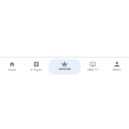
सबस्क्राईब
Home
E-Paper
लाईव्ह TV
सकाळ+