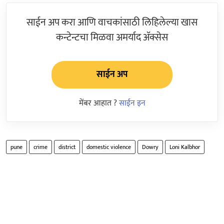
साईन अप करा आणि वाचकांसाठी लिहिलेल्या खास
कन्टेन्टचा मिळवा अमर्याद ॲक्सेस
साईन अप
मेंबर आहात ?
साईन इन
pune
crime
district
domestic violence
Dowry
Loni Kalbhor