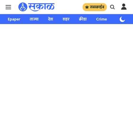
सबस्क्राईब
Epaper
ताज्या
देश
शहर
क्रीडा
Crime
साप्ताहिक