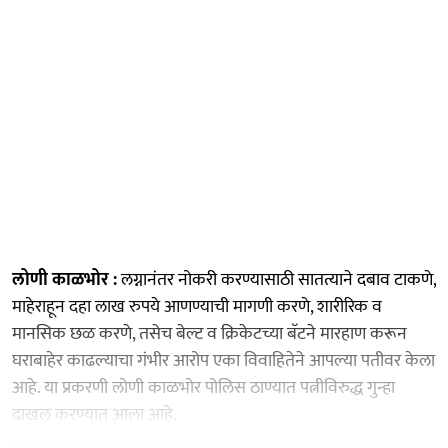
लोणी काळभोर :
लग्नानंतर नोकरी करण्यासाठी सातत्याने दबाव टाकणे,
माहेराहून दहा लाख रुपये आणण्याची मागणी करणे, शारीरिक व
मानसिक छळ करणे, तसेच बेल्ट व क्रिकेटच्या बॅटने मारहाण करून
घराबाहेर काढल्याचा गंभीर आरोप एका विवाहितेने आपल्या पतीवर केला
आहे. या प्रकरणी लोणी काळभोर पोलिस ठाण्यात पत्नीविरुद्ध गुन्हा
दाखल करण्यात आला आहे.