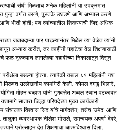
्ण करण्याची संधी मिळताच अनेक महिलांनी या उपक्रमात
त पुन्हा वर्गात बसणे, पुस्तके उघडणे आणि अभ्यास करणे
च आणि भीती होती; पण त्यांच्यातील शिकण्याची जिद्द अधिक
्या जबाबदाऱ्या पार पाडल्यानंतर मिळेल त्या वेळेत त्यांनी
 जागून अभ्यास करीत, तर काहींनी पहाटेचा वेळ शिक्षणासाठी
ीचे फळ नुकत्याच लागलेल्या दहावीच्या निकालातून दिसून
 परीक्षेला बसल्या होत्या. त्यापैकी तब्बल ८१ महिलांनी यश
ेणी मिळवत उल्लेखनीय कामगिरी केली. कोमल दगडू भिलारे,
ोगिता मोहन चव्हाण यांनी गुणवत्तेत अव्वल स्थान पटकावत
 यशामागे सातारा जिल्हा परिषदेच्या मुख्य कार्यकारी
 संचालक विश्वास सिद यांचे मार्गदर्शन; तसेच ‘उमेद’ आणि
ठरले. तालुका व्यवस्थापक नीलेश भोसले, समन्वयक अपर्णा देवरे,
त्याने प्रोत्साहन देत शिक्षणाचा आत्मविश्वास दिला.