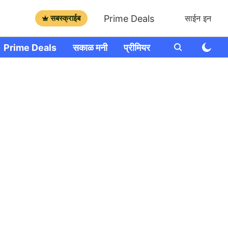
Prime Deals
सबस्क्राईब
साईन इन
Prime Deals
सकाळ मनी
प्रीमियर
आणखी
राशी भव