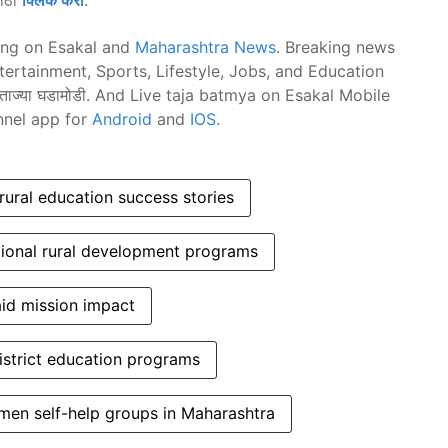
साठी
क्लिक करा
.
ing on Esakal and
Maharashtra News
. Breaking news
ntertainment, Sports, Lifestyle, Jobs, and Education
 मराठी ताज्या घडामोडी. And Live taja batmya on Esakal Mobile
nnel app for
Android
and
IOS
.
rural education success stories
tional rural development programs
id mission impact
istrict education programs
en self-help groups in Maharashtra