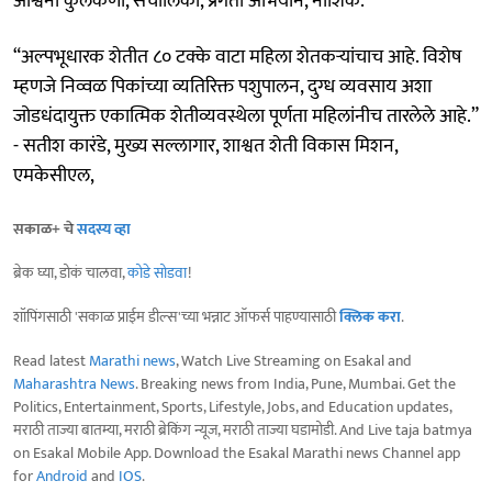
अश्विनी कुलकर्णी, संचालिका, प्रगती अभियान, नाशिक.
“अल्पभूधारक शेतीत ८० टक्के वाटा महिला शेतकऱ्यांचाच आहे. विशेष
म्हणजे निव्वळ पिकांच्या व्यतिरिक्त पशुपालन, दुग्ध व्यवसाय अशा
जोडधंदायुक्त एकात्मिक शेतीव्यवस्थेला पूर्णता महिलांनीच तारलेले आहे.”
- सतीश कारंडे, मुख्य सल्लागार, शाश्वत शेती विकास मिशन,
एमकेसीएल,
सकाळ+ चे
सदस्य व्हा
ब्रेक घ्या, डोकं चालवा,
कोडे सोडवा
!
शॉपिंगसाठी 'सकाळ प्राईम डील्स'च्या भन्नाट ऑफर्स पाहण्यासाठी
क्लिक करा
.
Read latest
Marathi news
, Watch Live Streaming on Esakal and
Maharashtra News
. Breaking news from India, Pune, Mumbai. Get the
Politics, Entertainment, Sports, Lifestyle, Jobs, and Education updates,
मराठी ताज्या बातम्या, मराठी ब्रेकिंग न्यूज, मराठी ताज्या घडामोडी. And Live taja batmya
on Esakal Mobile App. Download the Esakal Marathi news Channel app
for
Android
and
IOS
.