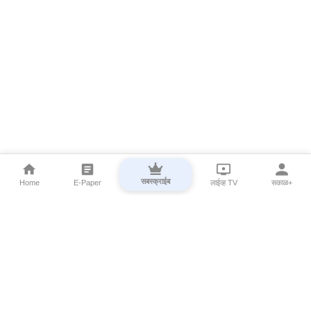
सबस्क्राईब
Home
E-Paper
लाईव्ह TV
सकाळ+