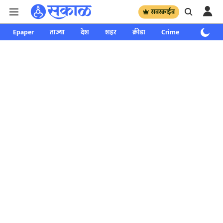
सबस्क्राईब
Epaper
ताज्या
देश
शहर
क्रीडा
Crime
साप्ताहिक