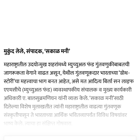
मुकुंद लेले, संपादक, ‘सकाळ मनी’
महाराष्ट्रातील उदयोन्मुख शहरांमध्ये म्युच्युअल फंड गुंतवणुकीबाबतची
जागरूकता वेगाने वाढत असून, येथील गुंतवणूकदार भारताच्या ‘ग्रोथ-
स्टोरी’चा महत्त्वाचा भाग बनत आहेत, असे मत आदित्य बिर्ला सन लाइफ
एएमसीचे (म्युच्युअल फंड) व्यवस्थापकीय संचालक व मुख्य कार्यकारी
अधिकारी ए. बालसुब्रमणियन यांनी व्यक्त केले. ‘सकाळ मनी’साठी
दिलेल्या विशेष मुलाखतीत त्यांनी महाराष्ट्रातील वाढत्या गुंतवणूक
संस्कृतीपासून ते भारताच्या आर्थिक भवितव्यापर्यंत विविध विषयांवर
भाष्य केले. त्याचा हा संक्षिप्त गोषवारा.