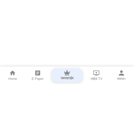
सबस्क्राईब
Home
E-Paper
लाईव्ह TV
सकाळ+