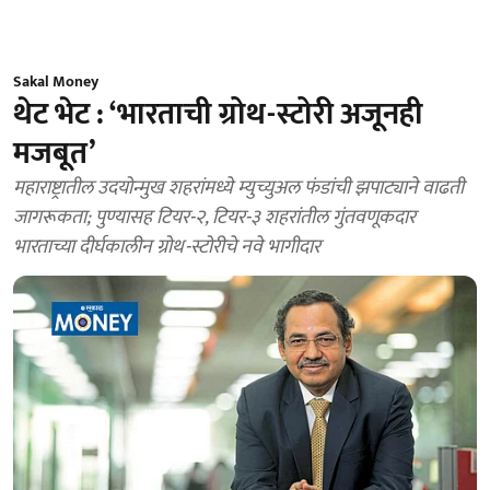
Sakal Money
थेट भेट : ‘भारताची ग्रोथ-स्टोरी अजूनही
मजबूत’
महाराष्ट्रातील उदयोन्मुख शहरांमध्ये म्युच्युअल फंडांची झपाट्याने वाढती
जागरूकता; पुण्यासह टियर-२, टियर-३ शहरांतील गुंतवणूकदार
भारताच्या दीर्घकालीन ग्रोथ-स्टोरीचे नवे भागीदार