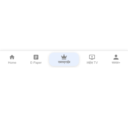
सबस्क्राईब
Home
E-Paper
लाईव्ह TV
सकाळ+
⌄
Marathi News