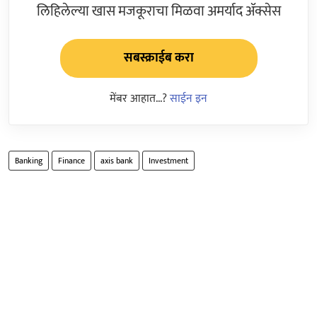
लिहिलेल्या खास मजकूराचा मिळवा अमर्याद ॲक्सेस
सबस्क्राईब करा
मेंबर आहात...?
साईन इन
Banking
Finance
axis bank
Investment