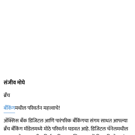
संजीव मोघे
ब्रँच
बँकिंग
मधील परिवर्तन महत्त्वाचे!
अ‍ॅक्सिस बँक डिजिटल आणि पारंपरिक बँकिंगचा संगम साधत आपल्या
ब्रँच बँकिंग मॉडेलमध्ये मोठे परिवर्तन घडवत आहे. डिजिटल चॅनेलमधील