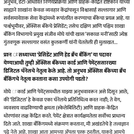
अनुभव, डेटा-आधारित निर्णयप्रक्रिया आणि ग्राहक-केंद्रित दृष्टिकोन यांच्या
साह्याने शाखांना केवळ व्यवहार केंद्रांपासून विश्वासार्ह सल्लागार आणि
सर्वसमावेशक सेवा केंद्रांमध्ये रूपांतरित करण्याचा बँकेचा प्रयत्न आहे. या
पार्श्वभूमीवर, अ‍ॅक्सिस बँकेचे प्रेसिडेंट; तसेच दक्षिण आणि पश्चिम शाखा
बँकिंग विभागाचे प्रमुख संजीव मोघे यांची खास ‘सकाळ मनी’साठी ज्येष्ठ
गुंतवणूक सल्लागार वसंत कुलकर्णी यांनी घेतलेली ही मुलाखत...
प्रश्‍न ः सध्याच्या ‘प्रेसिडेंट आणि हेड ब्रँच बँकिंग’ या पदावर
येण्याआधी तुम्ही अ‍ॅक्सिस बँकेच्या कार्ड आणि पेमेंट्ससारख्या
डिजिटल चॅनेलचे नेतृत्व केले आहे. तो अनुभव अ‍ॅक्सिस बँकेच्या ब्रँच
बँकिंगचे नेतृत्व करताना कसा उपयोगी पडतो?
मोघे ः कार्ड आणि पेमेंट्समधील माझ्या अनुभवावरून असे दिसून आले,
की ‘डिजिटल’ हे केवळ एका चॅनेलचे प्रतिनिधित्व करत नाही; ते वेग,
व्यवसाय वाढविण्याची क्षमता (स्केलेबिलिटी) आणि ग्राहक-केंद्रित
धोरणांवर लक्ष केंद्रित करते. पेमेंट क्षेत्रात कार्यक्षमतेला सर्वोच्च प्राधान्य
दिले जाते. शाखा बँकिंगमध्ये संक्रमण करताना, मी अखंडतेचे हे तत्त्वज्ञान
पुढे नेले आहे. शाखा आता आमच्या ॲपला पूरक ठरतील, याकडे आमचे