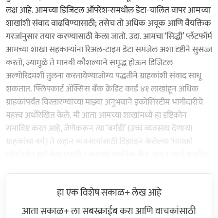
लक्ष आहे. आमच्या डिजिटल ऑपरेशन्समधील डेटा-चालित वापर आमच्या
शाखांशी संवाद वाढविण्यासाठी; तसेच तो अधिक अचूक आणि वैयक्तिक
गरजांनुसार तयार करण्यासाठी केला जातो. उदा. आमचा ‘सिद्धी’ प्लॅटफॉर्म
आमच्या शाखा सहकाऱ्यांना रिअल-टाइम डेटा समजेल अशा दृष्टीने सुसज्ज
करतो, ज्यामुळे ते मानवी कौशल्याने समृद्ध होऊन डिजिटल
अल्गोरिदमशी तुलना करतायेण्याजोग्य पद्धतीने ग्राहकांशी संवाद साधू
शकतात. फ्लिपकार्ट अ‍ॅक्सिस बँक क्रेडिट कार्ड ४१ लाखांहून अधिक
ग्राहकांपर्यंत विस्तारण्याच्या माझ्या अनुभवाने इकोसिस्टीम भागीदारीचे
महत्त्व अधोरेखित केले. मी आता आमच्या शाखांमध्ये हा दृष्टिकोन
समाविष्ट करत आहे, जेणेकरून त्या ‘बर्गंडी’ (उच्च व्यवसाय देणाऱ्या
ग्राहकांचा वर्ग) ते लहान व्यवसायांसाठी डिझाइन केलेल्या ‘मायक्रो
लोन’पर्यंत सर्व सेवा एकत्रित करणारे स्थानिक केंद्र म्हणून कार्य करतील.
हा एक विशेष सकाळ+ लेख आहे
आता सकाळ+ ला सबस्क्राईब करा आणि वाचकांसाठी