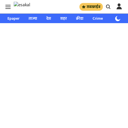
सबस्क्राईब
Epaper
ताज्या
देश
शहर
क्रीडा
Crime
साप्ताहिक