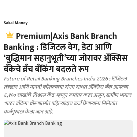
Sakal Money
Premium|Axis Bank Branch
Banking : डिजिटल वेग, डेटा आणि
‘बुद्धिमान सहानुभूती’च्या जोरावर अ‍ॅक्सिस
बँकेचे ब्रँच बँकिंग बदलते रूप
Future of Retail Banking Branches India 2026 : डिजिटल
तंत्रज्ञान आणि मानवी कौशल्याचा संगम साधत अ‍ॅक्सिस बँक आपल्या
६,११० शाखांचे 'विश्वास केंद्र' म्हणून रूपांतर करत असून, ग्रामीण भागात
'भारत बँकिंग' धोरणांतर्गत पहिल्यांदाच कर्ज घेणाऱ्यांना मिनिटांत
कर्जपुरवठा केला जात आहे.