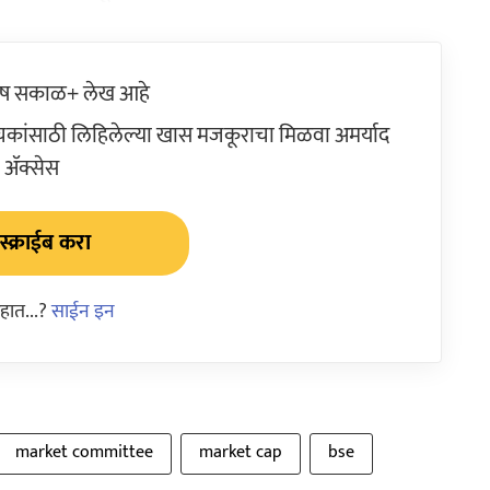
ेष सकाळ+ लेख आहे
ांसाठी लिहिलेल्या खास मजकूराचा मिळवा अमर्याद
ॲक्सेस
्क्राईब करा
हात...?
साईन इन
market committee
market cap
bse