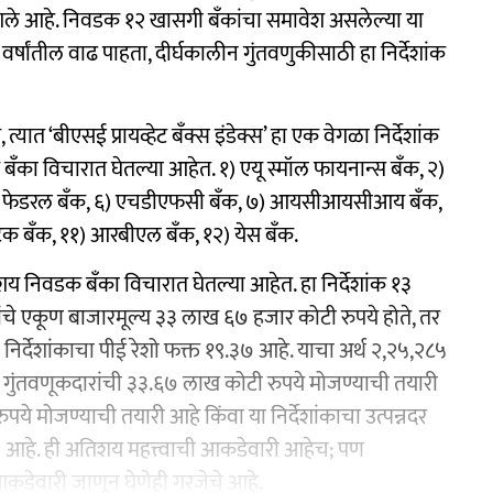
िसू लागले आहे. निवडक १२ खासगी बँकांचा समावेश असलेल्या या
 वर्षांतील वाढ पाहता, दीर्घकालीन गुंतवणुकीसाठी हा निर्देशांक
त्यात ‘बीएसई प्रायव्हेट बँक्स इंडेक्स’ हा एक वेगळा निर्देशांक
क बँका विचारात घेतल्या आहेत. १) एयू स्मॉल फायनान्स बँक, २)
, ५) फेडरल बँक, ६) एचडीएफसी बँक, ७) आयसीआयसीआय बँक,
टक बँक, ११) आरबीएल बँक, १२) येस बॅंक.
य निवडक बँका विचारात घेतल्या आहेत. हा निर्देशांक १३
कांचे एकूण बाजारमूल्य ३३ लाख ६७ हजार कोटी रुपये होते, तर
 निर्देशांकाचा पीई रेशो फक्त १९.३७ आहे. याचा अर्थ २,२५,२८५
 गुंतवणूकदारांची ३३.६७ लाख कोटी रुपये मोजण्याची तयारी
ये मोजण्याची तयारी आहे किंवा या निर्देशांकाचा उत्पन्नदर
न ९९२ आहे. ही अतिशय महत्त्वाची आकडेवारी आहेच; पण
कडेवारी जाणून घेणेही गरजेचे आहे.