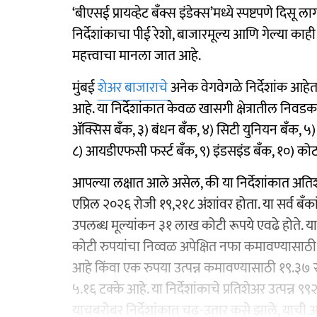
‘बीएसई प्रायव्हेट बँक्स इंडेक्स’मध्ये स्पष्टपणे द
निर्देशांकाचा पीई रेशो, बाजारमूल्य आणि गेल्या काही
महत्त्वाचा मानला जात आहे.
मुंबई
शेअर बाजाराचे
अनेक वेगवेगळे निर्देशांक आहेत, 
आहे. या निर्देशांकात केवळ खासगी क्षेत्रातील निवड
ॲक्सिस बँक, ३) बंधन बॅंक, ४) सिटी युनियन बँक
८) आयडीएफसी फर्स्ट बँक, ९) इंडसइंड बँक, १०) को
आपल्या लक्षात आले असेल, की या निर्देशांकात अतिश
एप्रिल २०२६ रोजी १९,२१८ अंशांवर होता. या सर्व बँ
उपलब्ध मूल्यांकन ३१ लाख कोटी रूपये एवढे होते. या
कोटी रुपयांचा निव्वळ अपेक्षित नफा कमावण्यासाठी
आहे किंवा एक रुपया उत्पन्न कमावण्यासाठी १९.३७ रुप
५.१६ टक्के आहे. या निर्देशांकाचे प्रतिशेअर उत्पन्
याचबरोबर निर्देशांकात चढ-उतार कसे झाले, याची आ