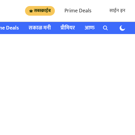
Prime Deals
साईन इन
सबस्क्राईब
me Deals
सकाळ मनी
प्रीमियर
आणखी
राशी भविष्य