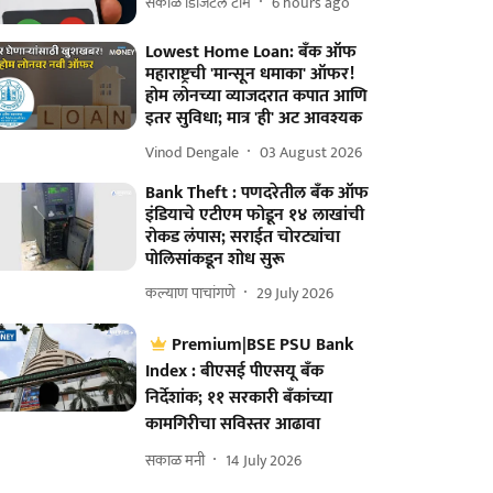
सकाळ डिजिटल टीम
6 hours ago
Lowest Home Loan: बँक ऑफ
महाराष्ट्रची 'मान्सून धमाका' ऑफर!
होम लोनच्या व्याजदरात कपात आणि
इतर सुविधा; मात्र 'ही' अट आवश्यक
Vinod Dengale
03 August 2026
Bank Theft : पणदरेतील बँक ऑफ
इंडियाचे एटीएम फोडून १४ लाखांची
रोकड लंपास; सराईत चोरट्यांचा
पोलिसांकडून शोध सुरू
कल्याण पाचांगणे
29 July 2026
Premium|BSE PSU Bank
Index : बीएसई पीएसयू बँक
निर्देशांक; ११ सरकारी बँकांच्या
कामगिरीचा सविस्तर आढावा
सकाळ मनी
14 July 2026