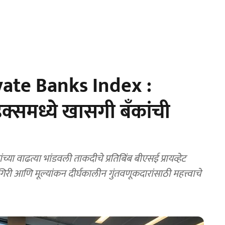
ate Banks Index :
ंडेक्समध्ये खासगी बँकांची
 वाढत्या भांडवली ताकदीचे प्रतिबिंब बीएसई प्रायव्हेट
गिरी आणि मूल्यांकन दीर्घकालीन गुंतवणूकदारांसाठी महत्त्वाचे