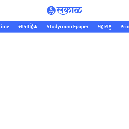
rime
साप्ताहिक
Studyroom Epaper
महाराष्ट्र
Pri