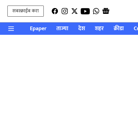
सबस्क्राईब करा
Epaper
ताज्या
देश
शहर
क्रीडा
C