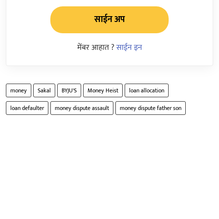
साईन अप
मेंबर आहात ?
साईन इन
money
Sakal
BYJU'S
Money Heist
loan allocation
loan defaulter
money dispute assault
money dispute father son