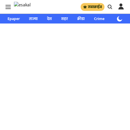
सबस्क्राईब
Epaper
ताज्या
देश
शहर
क्रीडा
Crime
साप्ताहिक