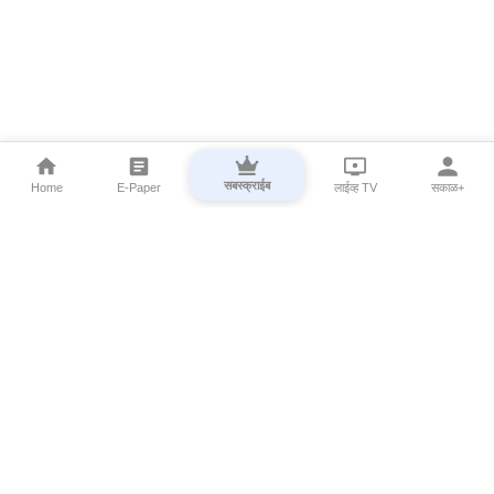
सबस्क्राईब
Home
E-Paper
लाईव्ह TV
सकाळ+
⌄
Marathi News
⌄
About Esakal