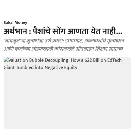
Sakal Money
अर्थभान : पैशांचे सोंग आणता येत नाही...
‘बायजूज’चा शून्यापेक्षा उणे प्रवास: झगमगाट, अब्जावधींचे मूल्यांकन
आणि कर्जाच्या ओझ्याखाली कोसळलेले ऑनलाइन शिक्षण साम्राज्य