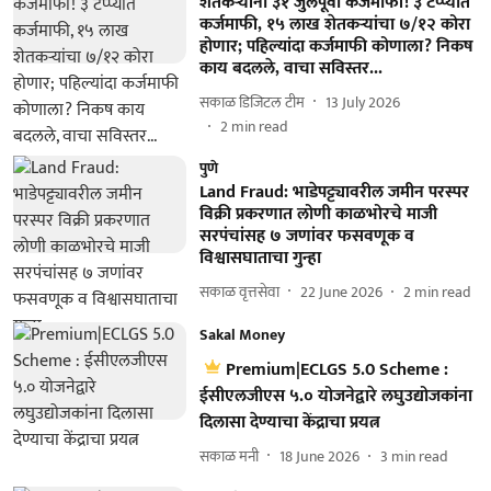
शेतकऱ्यांना ३१ जुलैपूर्वी कर्जमाफी! ३ टप्प्यात
कर्जमाफी, १५ लाख शेतकऱ्यांचा ७/१२ कोरा
होणार; पहिल्यांदा कर्जमाफी कोणाला? निकष
काय बदलले, वाचा सविस्तर...
सकाळ डिजिटल टीम
13 July 2026
2
min read
पुणे
Land Fraud: भाडेपट्ट्यावरील जमीन परस्पर
विक्री प्रकरणात लोणी काळभोरचे माजी
सरपंचांसह ७ जणांवर फसवणूक व
विश्वासघाताचा गुन्हा
सकाळ वृत्तसेवा
22 June 2026
2
min read
Sakal Money
Premium|ECLGS 5.0 Scheme :
ईसीएलजीएस ५.० योजनेद्वारे लघुउद्योजकांना
दिलासा देण्याचा केंद्राचा प्रयत्न
सकाळ मनी
18 June 2026
3
min read