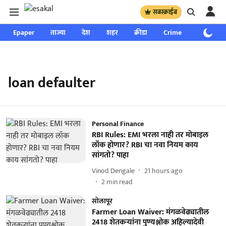
सबस्क्राईब
Epaper
ताज्या
देश
शहर
क्रीडा
Crime
साप्ताहिक
loan defaulter
Personal Finance
RBI Rules: EMI भरला नाही तर मोबाइल
लॉक होणार? RBI चा नवा नियम काय
सांगतो? पाहा
Vinod Dengale
21 hours ago
2
min read
सोलापूर
Farmer Loan Waiver: मंगळवेढ्यातील
2418 शेतकऱ्यांना पुण्यश्लोक अहिल्यादेवी