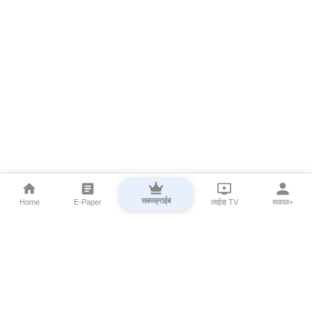
सबस्क्राईब
Home
E-Paper
लाईव्ह TV
सकाळ+