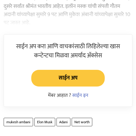
दुसरे सर्वात श्रीमंत भारतीय आहेत. इलॉन मस्क यांची संपत्ती गौतम
अदानी यांच्यापेक्षा सुमारे 9 पट आणि मुकेश अंबानी यांच्यापेक्षा सुमारे 10
पट जास्त आहे.
साईन अप करा आणि वाचकांसाठी लिहिलेल्या खास
कन्टेन्टचा मिळवा अमर्याद ॲक्सेस
साईन अप
मेंबर आहात ?
साईन इन
mukesh ambani
Elon Musk
Adani
Net worth