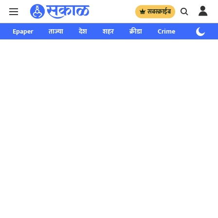
सबस्क्राईब
Epaper
ताज्या
देश
शहर
क्रीडा
Crime
साप्ताहिक