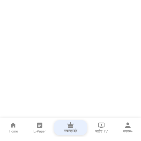
सबस्क्राईब
Home
E-Paper
लाईव्ह TV
सकाळ+