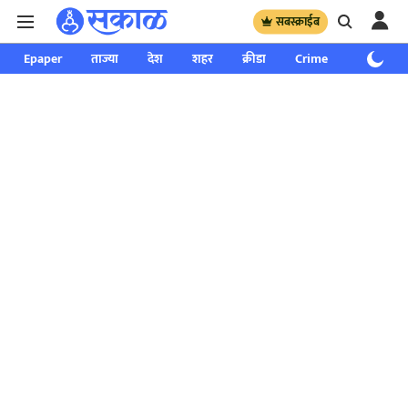
सबस्क्राईब
Epaper
ताज्या
देश
शहर
क्रीडा
Crime
साप्ताहिक