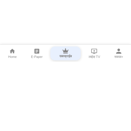
सबस्क्राईब
Home
E-Paper
लाईव्ह TV
सकाळ+
⌄
Marathi News