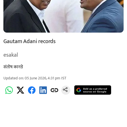
Gautam Adani records
esakal
संतोष कानडे
Updated on
:
05 June 2026, 4:31 pm
IST
Add as a preferred
source on Google