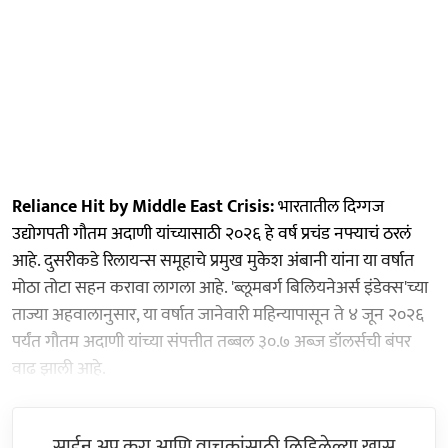
Reliance Hit by Middle East Crisis:
भारतातील दिग्गज
उद्योगपती गौतम अदाणी यांच्यासाठी २०२६ हे वर्ष प्रचंड नफ्याचं ठरलं
आहे. दुसरीकडे रिलायन्स समूहाचे प्रमुख मुकेश अंबानी यांना या वर्षात
मोठा तोटा सहन करावा लागला आहे. 'ब्लूमबर्ग बिलियनेअर्स इंडेक्स'च्या
ताज्या अहवालानुसार, या वर्षात जानेवारी महिन्यापासून ते ४ जून २०२६
पर्यंत गौतम अदाणी यांच्या संपत्तीत तब्बल ३०.७ अब्ज डॉलर्सची बंपर
वाढ झाली आहे.
साईन अप करा आणि वाचकांसाठी लिहिलेल्या खास