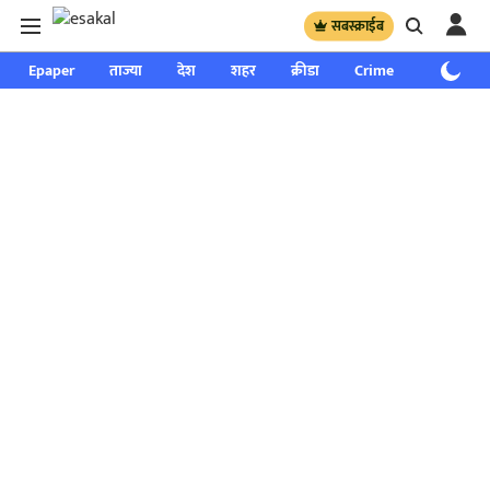
सबस्क्राईब
Epaper
ताज्या
देश
शहर
क्रीडा
Crime
साप्ताहिक