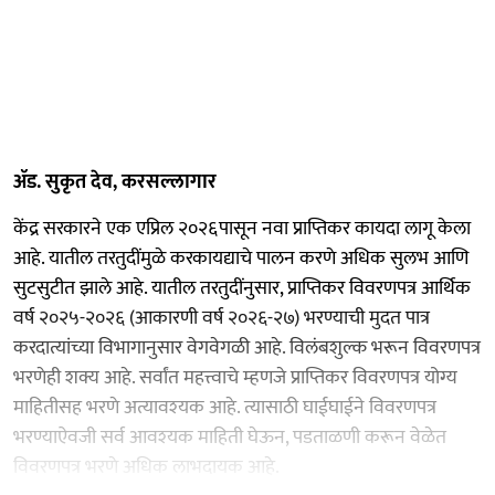
ॲड. सुकृत देव, करसल्लागार
केंद्र सरकारने एक एप्रिल २०२६पासून नवा प्राप्तिकर कायदा लागू केला
आहे. यातील तरतुदींमुळे करकायद्याचे पालन करणे अधिक सुलभ आणि
सुटसुटीत झाले आहे. यातील तरतुदींनुसार, प्राप्तिकर विवरणपत्र आर्थिक
वर्ष २०२५-२०२६ (आकारणी वर्ष २०२६-२७) भरण्याची मुदत पात्र
करदात्यांच्या विभागानुसार वेगवेगळी आहे. विलंबशुल्क भरून विवरणपत्र
भरणेही शक्य आहे. सर्वांत महत्त्वाचे म्हणजे प्राप्तिकर विवरणपत्र योग्य
माहितीसह भरणे अत्यावश्‍यक आहे. त्यासाठी घाईघाईने विवरणपत्र
भरण्याऐवजी सर्व आवश्‍यक माहिती घेऊन, पडताळणी करून वेळेत
विवरणपत्र भरणे अधिक लाभदायक आहे.