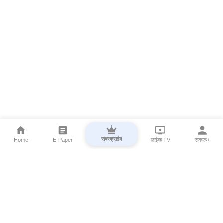
सबस्क्राईब
Home
E-Paper
लाईव्ह TV
सकाळ+