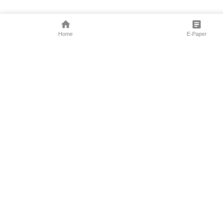
Home
E-Paper
Follow Us
Marathi News
Maharashtra N
Entertainment 
Sports News