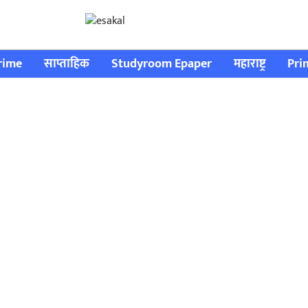
rime
साप्ताहिक
Studyroom Epaper
महाराष्ट्र
Pri