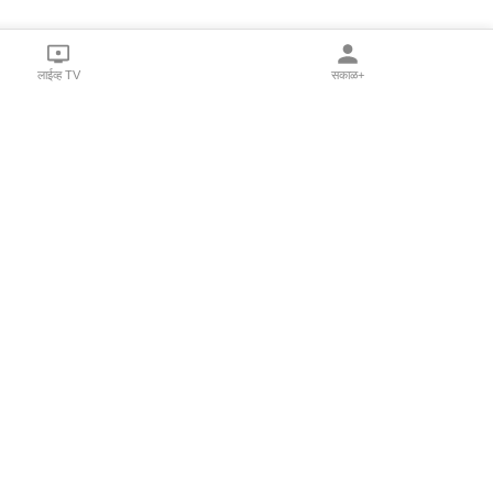
लाईव्ह TV
सकाळ+
l Programs
Print Products
Sakal Saptahik
hka
Family Doctor
 Crowdfunding
Sakal Publications