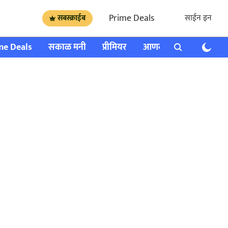
Prime Deals
साईन इन
सबस्क्राईब
me Deals
सकाळ मनी
प्रीमियर
आणखी
राशी भविष्य