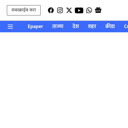
सबस्क्राईब करा
Epaper
ताज्या
देश
शहर
क्रीडा
C