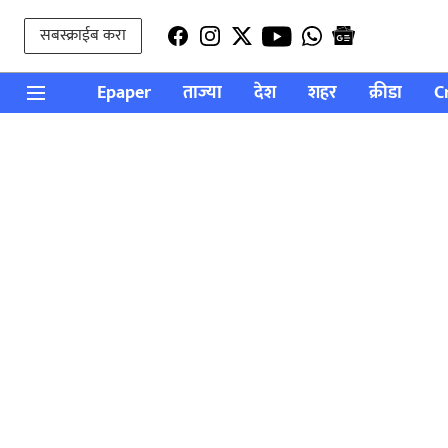
सबस्क्राईब करा
Epaper
ताज्या
देश
शहर
क्रीडा
C