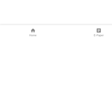
Home
E-Paper
Follow Us
Marathi News