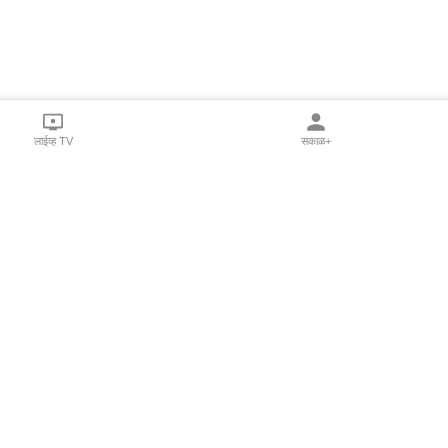
लाईव्ह TV
सकाळ+
l Programs
Print Products