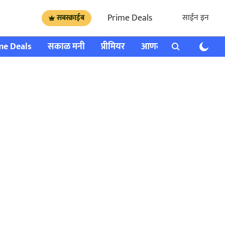
Prime Deals
साईन इन
सबस्क्राईब
me Deals
सकाळ मनी
प्रीमियर
आणखी
राशी भविष्य