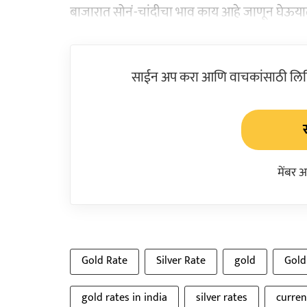
बाजारात सोनं-चांदीचा भाव काय आहे जाणून घेऊया
साईन अप करा आणि वाचकांसाठी लिहिल
मेंबर 
Gold Rate
Silver Rate
gold
Gold
gold rates in india
silver rates
curren