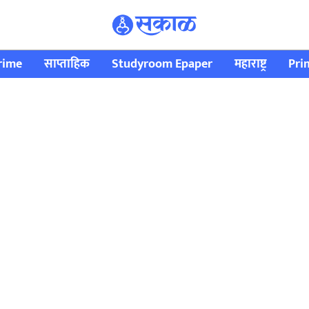
rime
साप्ताहिक
Studyroom Epaper
महाराष्ट्र
Pri