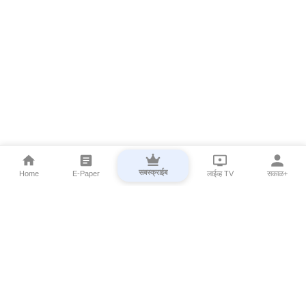
सबस्क्राईब
Home
E-Paper
लाईव्ह TV
सकाळ+
⌄
Marathi News