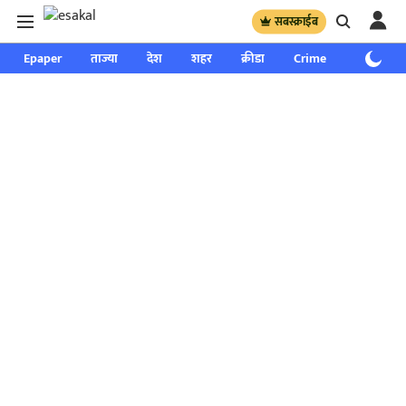
सबस्क्राईब
Epaper
ताज्या
देश
शहर
क्रीडा
Crime
साप्ताहिक