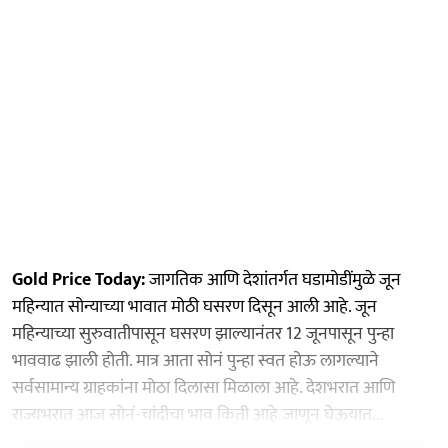
Gold Price Today:
जागतिक आणि देशांतर्गत घडामोडींमुळे जून
महिन्यात सोन्याच्या भावात मोठी घसरण दिसून आली आहे. जून
महिन्याच्या सुरुवातीपासून घसरण झाल्यानंतर 12 जूनपासून पुन्हा
भाववाढ झाली होती. मात्र आता सोनं पुन्हा स्वत होऊ लागल्याने
सर्वसामान्य ग्राहकांना मोठा दिलासा मिळाला आहे. देशभरात आणि
राज्यभरात आज सोनं-चांदीचा भाव किती आहे जाणून घेऊयात...