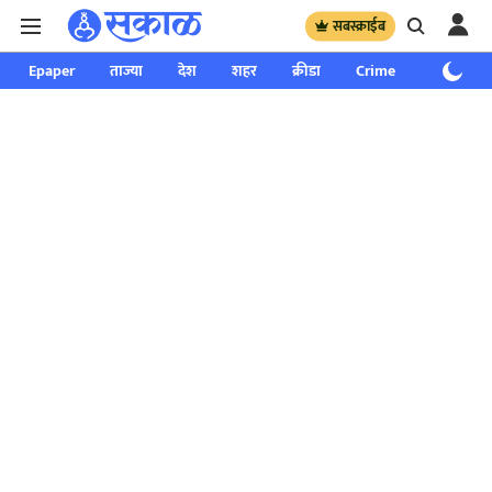
सबस्क्राईब
Epaper
ताज्या
देश
शहर
क्रीडा
Crime
साप्ताहिक