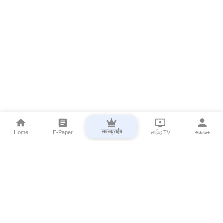
सबस्क्राईब
Home
E-Paper
लाईव्ह TV
सकाळ+