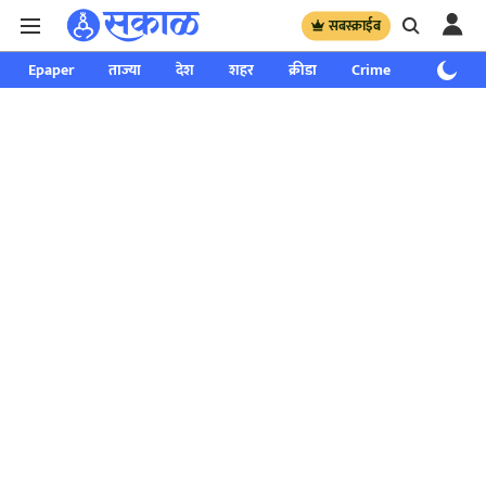
सबस्क्राईब
Epaper
ताज्या
देश
शहर
क्रीडा
Crime
साप्ताहिक