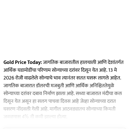
Gold Price Today:
जागतिक बाजारातील हालचाली आणि देशांतर्गत
आर्थिक घडामोडींचा परिणाम सोन्याच्या दरांवर दिसून येत आहे. 13 मे
2026 रोजी वाढलेले सोन्याचे भाव त्यानंतर सतत घसरू लागले आहेत.
जागतिक बाजारात डॉलरची मजबुती आणि आर्थिक अनिश्चिततेमुळे
सोन्याच्या दरांवर दबाव निर्माण झाला आहे. सध्या बाजारात मंदीचा कल
दिसून येत असून हा सलग पाचवा दिवस आहे जेव्हा सोन्याच्या दरात
घसरण नोंदवली गेली आहे. मागील आठवड्यातच सोन्याच्या किमती
जवळपास 4% नी कमी झाल्या होत्या.