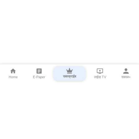
सबस्क्राईब
Home
E-Paper
लाईव्ह TV
सकाळ+