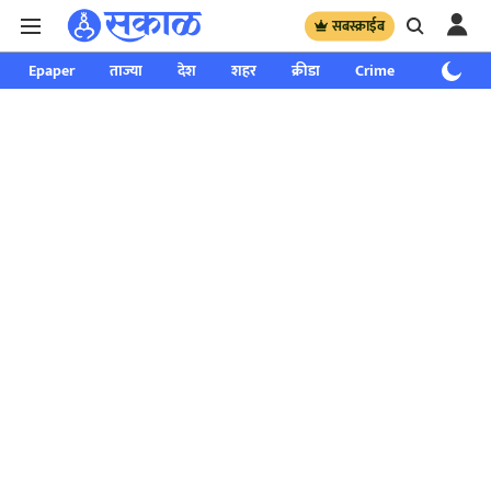
सबस्क्राईब
Epaper
ताज्या
देश
शहर
क्रीडा
Crime
साप्ताहिक