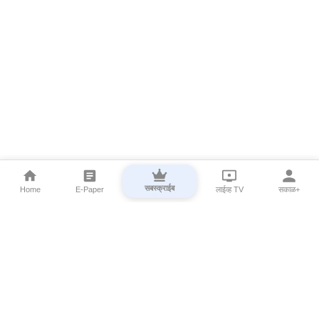
सबस्क्राईब
Home
E-Paper
लाईव्ह TV
सकाळ+