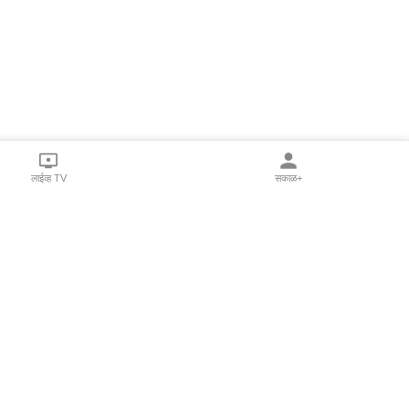
लाईव्ह TV
सकाळ+