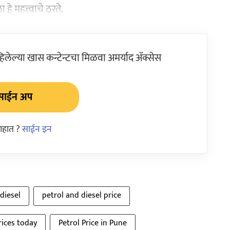
े महत्त्वाचे ठरते.
ेल्या खास कन्टेन्टचा मिळवा अमर्याद ॲक्सेस
साईन अप
आहात ?
साईन इन
diesel
petrol and diesel price
rices today
Petrol Price in Pune