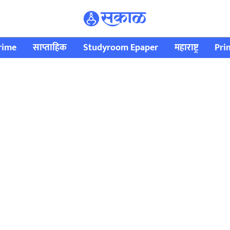
rime
साप्ताहिक
Studyroom Epaper
महाराष्ट्र
Pri