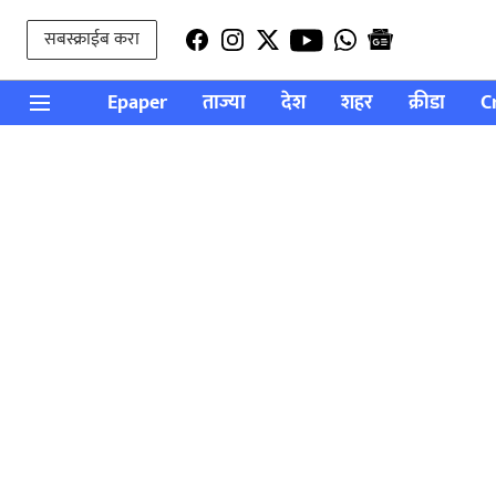
सबस्क्राईब करा
Epaper
ताज्या
देश
शहर
क्रीडा
C