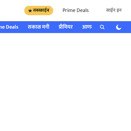
Prime Deals
साईन इन
सबस्क्राईब
me Deals
सकाळ मनी
प्रीमियर
आणखी
राशी भविष्य