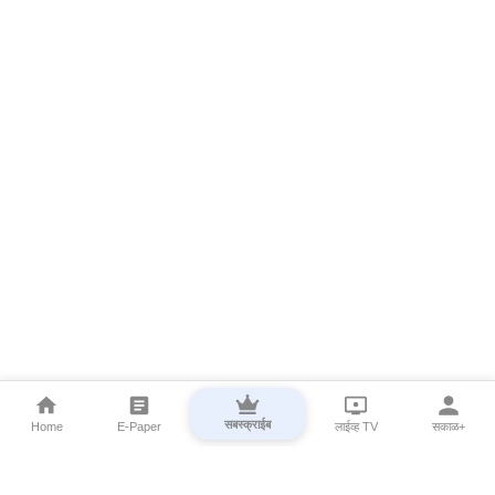
सबस्क्राईब
Home
E-Paper
लाईव्ह TV
सकाळ+