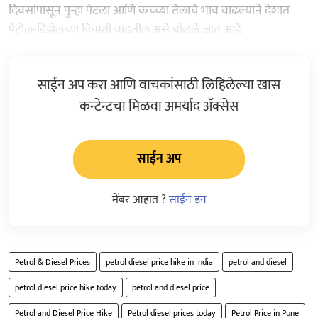
दिवसांपासून पुन्हा पेटला आणि कच्च्या तेलाचे भाव वाढल्याने देशात
पेट्रोल-डिझेलच्या किमती वाढतील असे बोलले जात आहे.
साईन अप करा आणि वाचकांसाठी लिहिलेल्या खास
कन्टेन्टचा मिळवा अमर्याद ॲक्सेस
साईन अप
मेंबर आहात ?
साईन इन
Petrol & Diesel Prices
petrol diesel price hike in india
petrol and diesel
petrol diesel price hike today
petrol and diesel price
Petrol and Diesel Price Hike
Petrol diesel prices today
Petrol Price in Pune