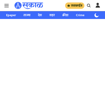
सबस्क्राईब
Epaper
ताज्या
देश
शहर
क्रीडा
Crime
साप्ताहिक