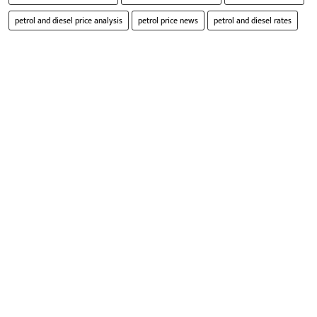
petrol and diesel price analysis
petrol price news
petrol and diesel rates