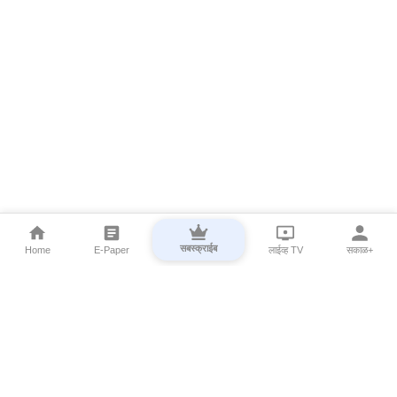
सबस्क्राईब
Home
E-Paper
लाईव्ह TV
सकाळ+