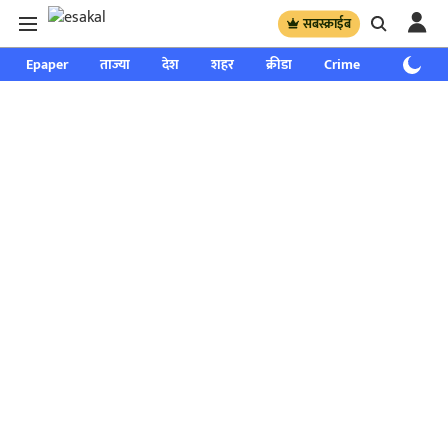
सबस्क्राईब
Epaper
ताज्या
देश
शहर
क्रीडा
Crime
साप्ताहिक