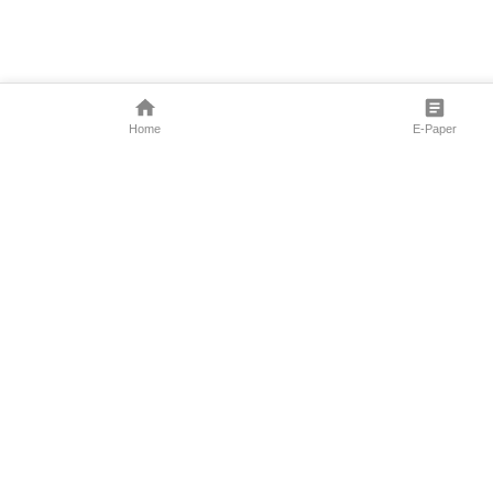
Home
E-Paper
Follow Us
Marathi News
Maharashtra N