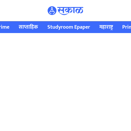
rime
साप्ताहिक
Studyroom Epaper
महाराष्ट्र
Pri