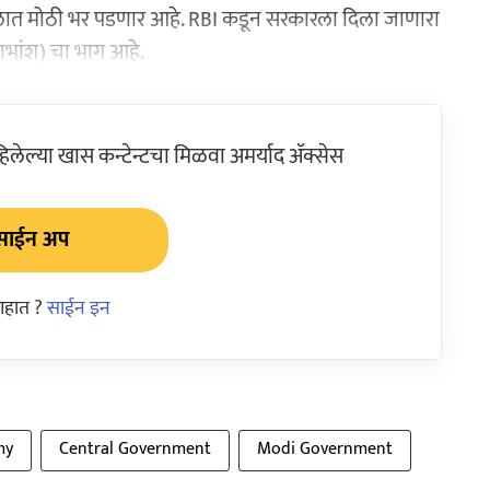
लात मोठी भर पडणार आहे. RBI कडून सरकारला दिला जाणारा
ाभांश) चा भाग आहे.
ेल्या खास कन्टेन्टचा मिळवा अमर्याद ॲक्सेस
साईन अप
आहात ?
साईन इन
my
Central Government
Modi Government