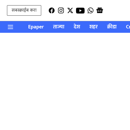
सबस्क्राईब करा
Epaper
ताज्या
देश
शहर
क्रीडा
C