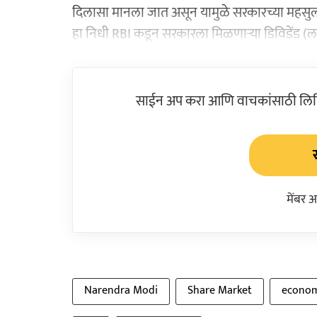
दिलासा मानला जात असून यामुळे सरकारच्या महसु
हा निधी RBI कडून सरकारला मिळणाऱ्या डिविडेंड (ल
साईन अप करा आणि वाचकांसाठी लिहिल
मेंबर 
Narendra Modi
Share Market
econo