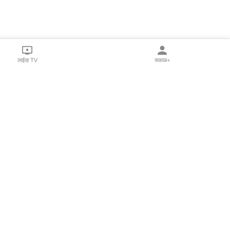
लाईव्ह TV
सकाळ+
l Programs
Print Products
Sakal Saptahik