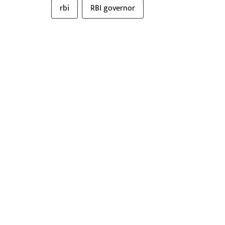
rbi
RBI governor