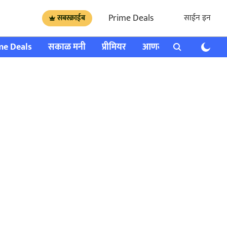
Prime Deals
साईन इन
सबस्क्राईब
me Deals
सकाळ मनी
प्रीमियर
आणखी
राशी भविष्य