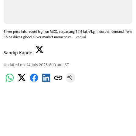
Silver price hits record high on MCX, surpassing ₹1.16 lakh/kg. Industrial demand from
China drives global silver market momentum.
esakal
Sandip Kapde
Updated on
:
24 July 2025, 8:19 am
IST