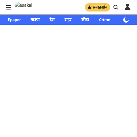
सबस्क्राईब
Epaper
ताज्या
देश
शहर
क्रीडा
Crime
साप्ताहिक