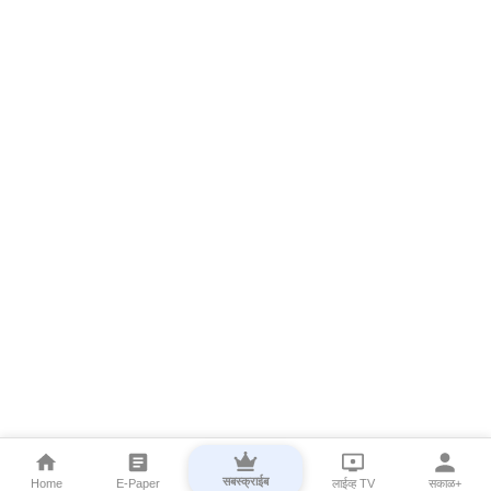
सबस्क्राईब
Home
E-Paper
लाईव्ह TV
सकाळ+