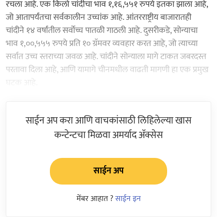
रचला आहे. एक किलो चांदीचा भाव १,१६,५५१ रुपये इतका झाला आहे,
जो आतापर्यंतचा सर्वकालीन उच्चांक आहे. आंतरराष्ट्रीय बाजारातही
चांदीने १४ वर्षांतील सर्वोच्च पातळी गाठली आहे. दुसरीकडे, सोन्याचा
भाव १,००,५५५ रुपये प्रति १० ग्रॅमवर व्यवहार करत आहे, जो त्याच्या
सर्वात उच्च स्तराच्या जवळ आहे. चांदीने सोन्याला मागे टाकत जबरदस्त
परतावा दिला आहे, आणि यामागे चीनमधील वाढती मागणी हा एक प्रमुख
घटक आहे.
साईन अप करा आणि वाचकांसाठी लिहिलेल्या खास
कन्टेन्टचा मिळवा अमर्याद ॲक्सेस
साईन अप
मेंबर आहात ?
साईन इन