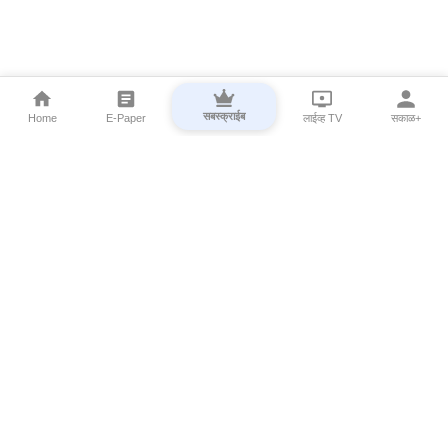
सबस्क्राईब
Home
E-Paper
लाईव्ह TV
सकाळ+
⌄
Marathi News
⌄
About Esakal
⌄
Digital Products