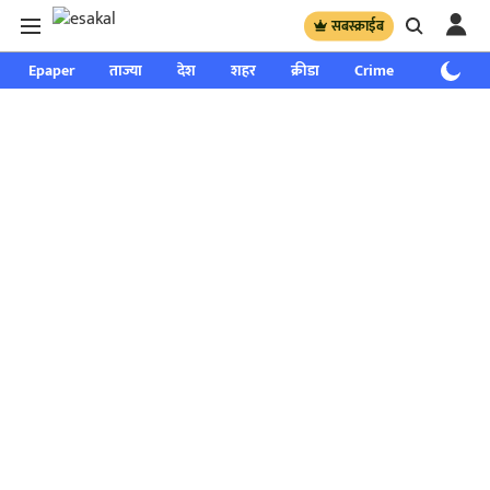
सबस्क्राईब
Epaper
ताज्या
देश
शहर
क्रीडा
Crime
साप्ताहिक