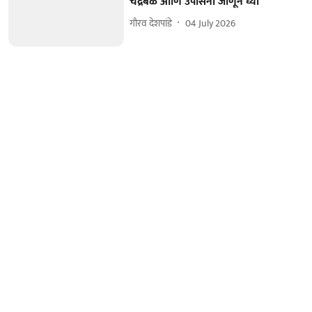
चंद्रबळ आणि उपासना जाणून घ्या
गौरव देशपांडे
04 July 2026