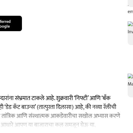
ferred
oogle
रांना संभ्रमात टाकले आहे. शुक्रवारी ‘निफ्टी’ आणि ‘बँक
‘डेड कॅट बाउन्स’ (तात्पुरता दिलासा) आहे, की नव्या रॅलीची
 तर तांत्रिक आणि संस्थात्मक आकडेवारीचा सखोल अभ्यास करणे
च्या आधारे आपण या बाजाराचा कल समजून घेऊ या.