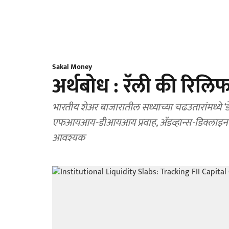
Sakal Money
अर्थबोध : रॅली की रिलि
भारतीय शेअर बाजारातील सध्याच्या चढउतारांमध्ये
एफआयआय-डीआयआय प्रवाह, ॲडव्हान्स-डिक्लाइन रेशो
आवश्यक