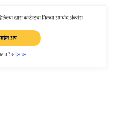
ेल्या खास कन्टेन्टचा मिळवा अमर्याद ॲक्सेस
साईन अप
आहात ?
साईन इन