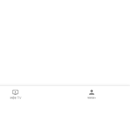
लाईव्ह TV
सकाळ+