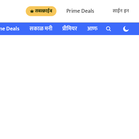
Prime Deals
साईन इन
सबस्क्राईब
me Deals
सकाळ मनी
प्रीमियर
आणखी
राशी भविष्य