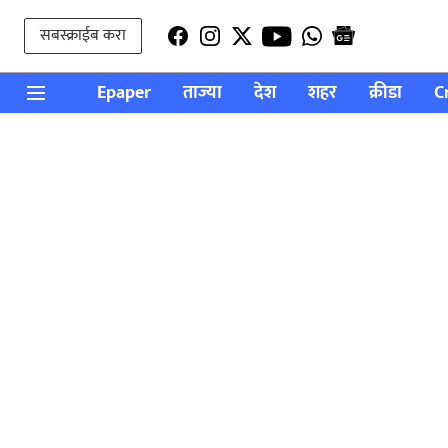
सबस्क्राईब करा
Epaper
ताज्या
देश
शहर
क्रीडा
C