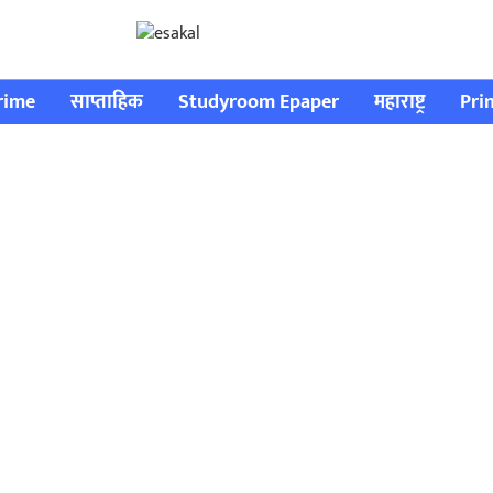
rime
साप्ताहिक
Studyroom Epaper
महाराष्ट्र
Pri