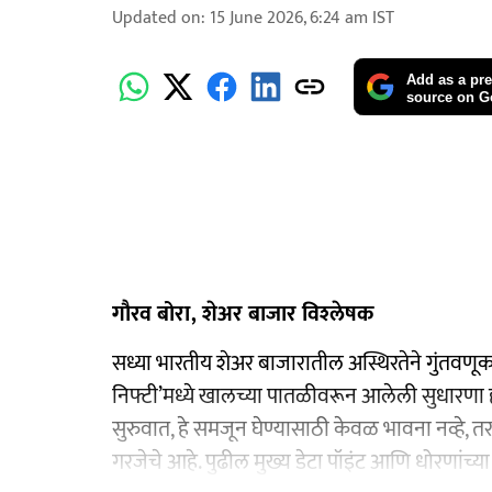
Updated on
:
15 June 2026, 6:24 am
IST
Add as a pre
source on G
गौरव बोरा, शेअर बाजार विश्‍लेषक
सध्या भारतीय शेअर बाजारातील अस्थिरतेने गुंतवणूकदा
निफ्टी’मध्ये खालच्या पातळीवरून आलेली सुधारणा ही 
सुरुवात, हे समजून घेण्यासाठी केवळ भावना नव्हे,
गरजेचे आहे. पुढील मुख्य डेटा पॉइंट आणि धोरणां