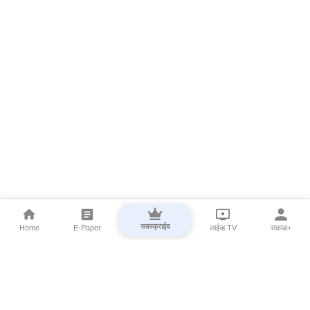
सबस्क्राईब
Home
E-Paper
लाईव्ह TV
सकाळ+