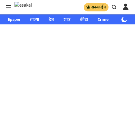
सबस्क्राईब
Epaper
ताज्या
देश
शहर
क्रीडा
Crime
साप्ताहिक