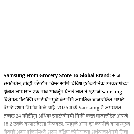
Samsung From Grocery Store To Global Brand:
आज
स्मार्टफोन, टीव्ही, लॅपटॉप, चिप्स आणि विविध इलेक्ट्रॉनिक उपकरणांच्या
क्षेत्रात जगभरात एक नाव आवर्जून घेतलं जात ते म्हणजे Samsung.
विशेषतः गॅलक्सि स्मार्टफोनमुळे कंपनीने जागतिक बाजारपेठेत आपले
वेगळे स्थान निर्माण केले आहे. 2025 मध्ये Samsung ने जगभरात
तब्बल 24 कोटींहून अधिक स्मार्टफोनची विक्री करत बाजारपेठेत अंदाजे
18.2 टक्के बाजारहिस्सा मिळवला. त्यामुळे आज ह्या कंपनीचे बाजारमूल्य
शेकडो अब्ज डॉलर्समध्ये असून दक्षिण कोरियाच्या अर्थव्यवस्थेतही तिचा