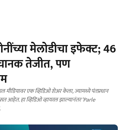
नींच्या मेलोडीचा इफेक्ट; 46
चानक तेजीत, पण
ेम
ल मीडियावर एक व्हिडिओ शेअर केला, ज्यामध्ये पंतप्रधान
िसत आहेत. हा व्हिडिओ व्हायरल झाल्यानंतर ‘Parle
.