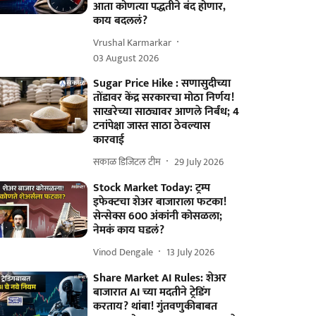
आता कोणत्या पद्धतीने बंद होणार,
काय बदललं?
Vrushal Karmarkar
03 August 2026
Sugar Price Hike : सणासुदीच्या
तोंडावर केंद्र सरकारचा मोठा निर्णय!
साखरेच्या साठ्यावर आणले निर्बंध; 4
टनांपेक्षा जास्त साठा ठेवल्यास
कारवाई
सकाळ डिजिटल टीम
29 July 2026
Stock Market Today: ट्रम्प
इफेक्टचा शेअर बाजाराला फटका!
सेन्सेक्स 600 अंकांनी कोसळला;
नेमकं काय घडलं?
Vinod Dengale
13 July 2026
Share Market AI Rules: शेअर
बाजारात AI च्या मदतीने ट्रेडिंग
करताय? थांबा! गुंतवणुकीबाबत