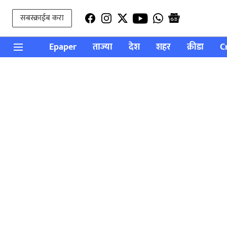
सबस्क्राईब करा
Epaper
ताज्या
देश
शहर
क्रीडा
C