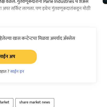
लक्ष वळले. गुंतवणूकदारांनी Parle Industries चे शेअर्स
ांचा अपर सर्किट लागला. पण इथेच गुंतवणूकदारांकडून मोठी
ेल्या खास कन्टेन्टचा मिळवा अमर्याद ॲक्सेस
साईन अप
आहात ?
साईन इन
Market
share market news