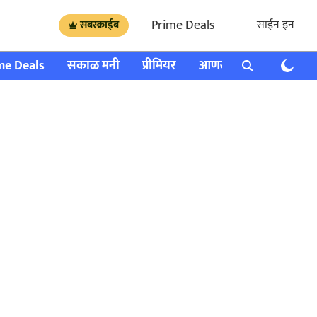
Prime Deals
साईन इन
सबस्क्राईब
me Deals
सकाळ मनी
प्रीमियर
आणखी
राशी भविष्य