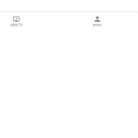
लाईव्ह TV
सकाळ+
l Programs
Print Products
Sakal Saptahik
hka
Family Doctor