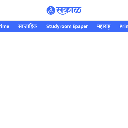
rime
साप्ताहिक
Studyroom Epaper
महाराष्ट्र
Pri