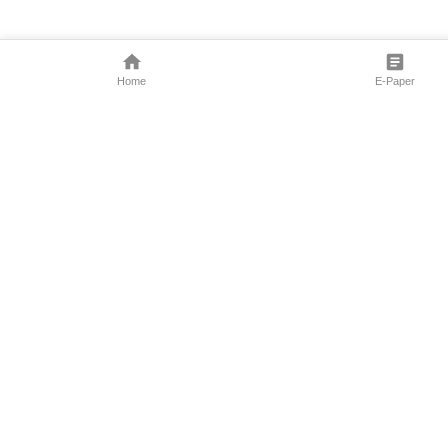
Home
E-Paper
Follow Us
Marathi News
Maharashtra N
Entertainment 