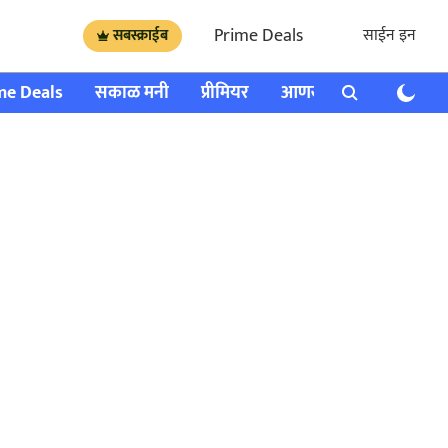
Prime Deals
साईन इन
सबस्क्राईब
me Deals
सकाळ मनी
प्रीमियर
आणखी
राशी भविष्य