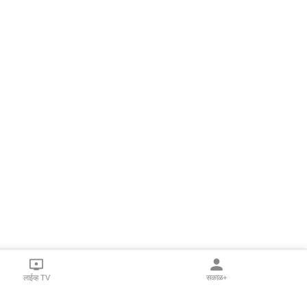
लाईव्ह TV
सकाळ+