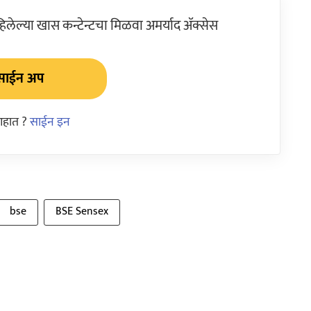
ेल्या खास कन्टेन्टचा मिळवा अमर्याद ॲक्सेस
साईन अप
आहात ?
साईन इन
bse
BSE Sensex