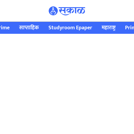
rime
साप्ताहिक
Studyroom Epaper
महाराष्ट्र
Pri