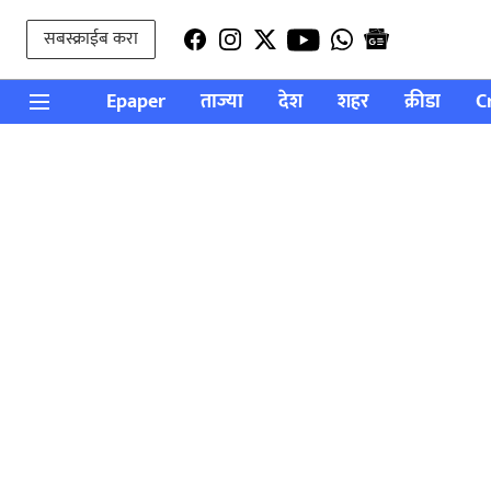
सबस्क्राईब करा
Epaper
ताज्या
देश
शहर
क्रीडा
C