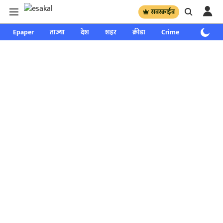
सबस्क्राईब
Epaper
ताज्या
देश
शहर
क्रीडा
Crime
साप्ताहिक