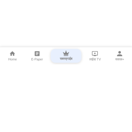
सबस्क्राईब
Home
E-Paper
लाईव्ह TV
सकाळ+
⌄
Marathi News
⌄
About Esakal