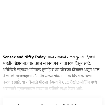
Sensex and Nifty Today:
आज सकाळी सलग दुसऱ्या दिवशी
भारतीय शेअर बाजारात आज सकारात्मक वातावरण दिसून आले.
अमेरिकेचे राष्ट्राध्यक्ष डोनाल्ड ट्रम्प हे सध्या चीनच्या दौऱ्यावर असून आज
ते चीनचे राष्ट्राध्यक्षशी जिनपिंग यांच्यासोबत अनेक विषयांवर चर्चा
करणार आहे. या चर्चेसाठी मोठ्या कंपन्यांचे CEO देखील बीजिंग मध्ये
असल्याने गुंतवणूकदार सध्या या चर्चेकडे लक्ष्य ठेवून आहे.