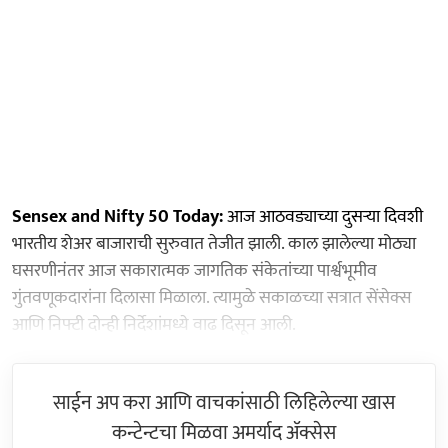
Sensex and Nifty 50 Today:
आज आठवड्याच्या दुसऱ्या दिवशी
भारतीय शेअर बाजाराची सुरुवात तेजीत झाली. काल झालेल्या मोठ्या
घसरणीनंतर आज सकारात्मक जागतिक संकेतांच्या पार्श्वभूमीव
गुंतवणूकदारांना दिलासा मिळाला. त्यामुळे सकाळच्या सत्रात सेंसेक्स
आणि निफ्टी दोन्ही निर्देशांमध्ये वाढ दिसून आली.
साईन अप करा आणि वाचकांसाठी लिहिलेल्या खास
कन्टेन्टचा मिळवा अमर्याद ॲक्सेस