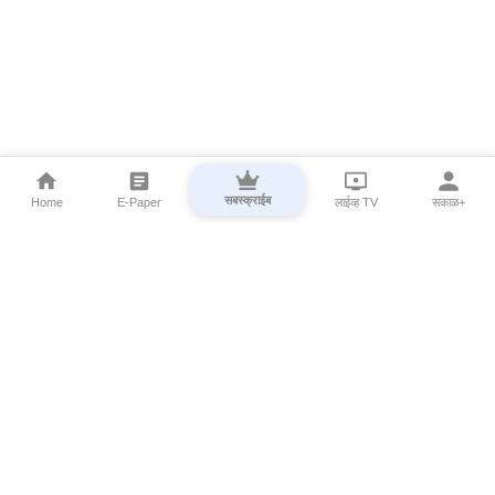
सबस्क्राईब
Home
E-Paper
लाईव्ह TV
सकाळ+
⌄
Marathi News
⌄
About Esakal