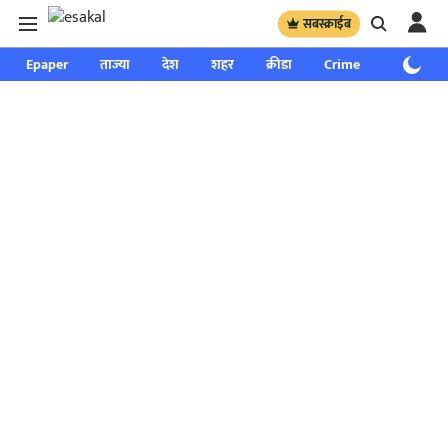
सबस्क्राईब
Epaper
ताज्या
देश
शहर
क्रीडा
Crime
साप्ताहिक